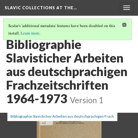
SLAVIC COLLECTIONS AT THE…
Togg
navig
Scalar's 'additional metadata' features have been disabled on this
install.
Learn more
.
GENERAL SLAVIC REFERENCE COLLECTION SECTION 2
(10/114)
Bibliographie
Slavisticher Arbeiten
aus deutschprachigen
Frachzeitschriften
1964-1973
Version 1
Bibliographie Slavisticher Arbeiten aus deutschprachigen Frachzeitschriften 1964-1973