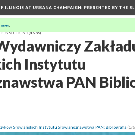
OF ILLINOIS AT URBANA CHAMPAIGN
: PRESENTED BY THE S
 more
.
TION SECTION 1
(47/86)
ydawniczy Zakładu 
ich Instytutu
nawstwa PAN Biblio
yków Słowiańskich Instytutu Słowianoznawstwa PAN: Bibliografia
(1/6