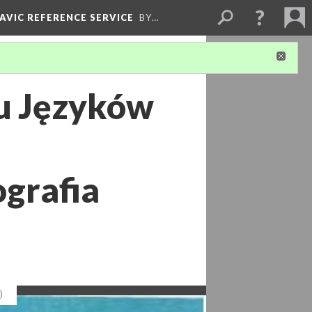
LAVIC REFERENCE SERVICE
BY…
Języków
grafia
)