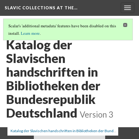
SLAVIC COLLECTIONS AT THE…
Togg
navig
Scalar's 'additional metadata' features have been disabled on this
install.
Learn more
.
GENERAL SLAVIC REFERENCE COLLECTION SECTION 1
(4/98)
Katalog der
Slavischen
handschriften in
Bibliotheken der
Bundesrepublik
Deutschland
Version 3
Katalog der Slavischen handschriften in Bibliotheken der Bundesrepublik Deutschland