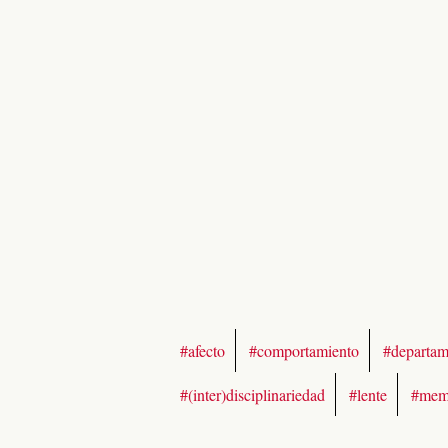
#afecto
#comportamiento
#departam
#(inter)disciplinariedad
#lente
#mem