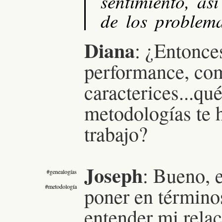
sentimiento, as
de los problem
Diana
: ¿Entonce
performance, com
caracterices...qu
metodologías te h
trabajo?
Joseph
: Bueno, 
#genealogías
#metodología
poner en términos
entender mi rela