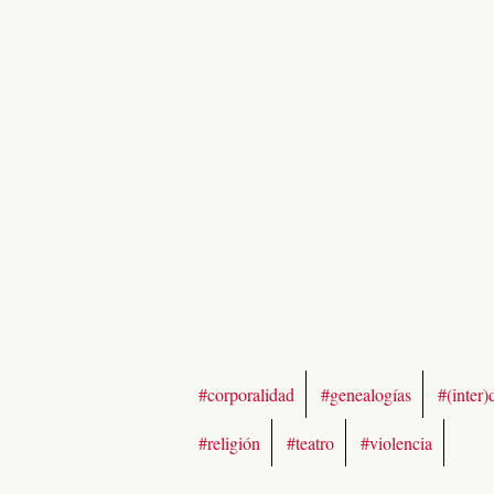
#corporalidad
#genealogías
#(inter)
#religión
#teatro
#violencia