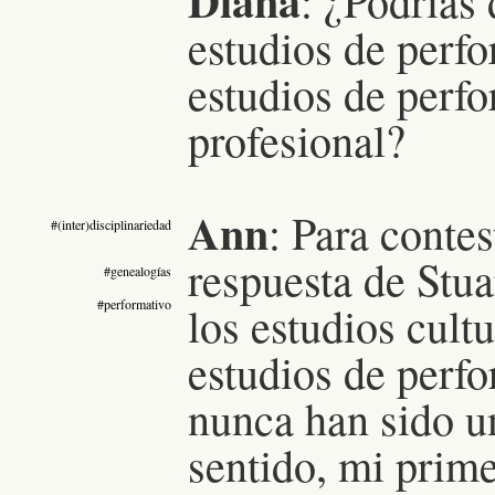
Diana
: ¿Podrías
estudios de perf
estudios de perf
profesional?
Ann
:
Para contes
#(inter)disciplinariedad
respuesta de Stua
#genealogías
#performativo
los estudios cult
estudios de perf
nunca han sido un
sentido, mi prime