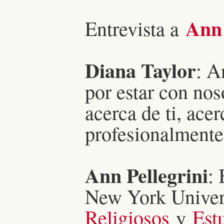
Ann 
Entrevista a
Diana Taylor
: A
por estar con no
acerca de ti, ace
profesionalmente
Ann Pellegrini
:
New York Univer
Religiosos
y
Est