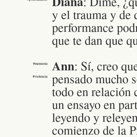
Diana
:
Dime, ¿qu
y el trauma y de 
performance podrí
que te dan que qu
Ann
:
Sí, creo qu
#memoria
pensado mucho so
#violencia
todo en relación 
un ensayo en part
leyendo y releyen
comienzo de la P