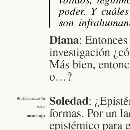
poder. Y cuáles
son infrahuman
Diana
: Entonces 
investigación ¿c
Más bien, entonc
o…?
Soledad
: ¿Epist
#institucionalización
#lente
formas. Por un la
#metodología
epistémico para e