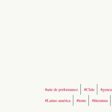
#arte de performance
#Chile
#genea
#Latino américa
#lente
#literatura