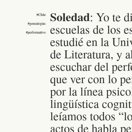
Soledad
:
Yo te d
#Chile
#genealogías
escuelas de los e
#performativo
estudié en la Uni
de Literatura, y
escuchar del perf
que ver con lo pe
por la línea psic
lingüística cognit
leíamos todos “lo
actos de habla pe