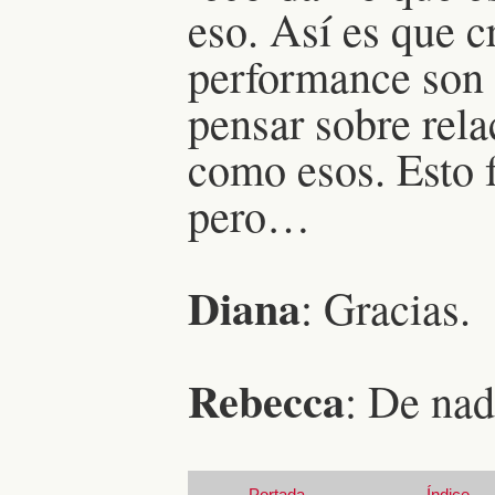
eso. Así es que c
performance son 
pensar sobre rel
como esos. Esto f
pero…
Diana
: Gracias.
Rebecca
: De nad
Portada
Índice