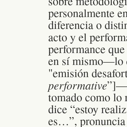
sobre metodolog
personalmente en
diferencia o dist
acto y el perfor
performance que 
en sí mismo—lo q
"emisión desafor
performative
”]—y
tomado como lo r
dice “estoy reali
es…”, pronuncia a