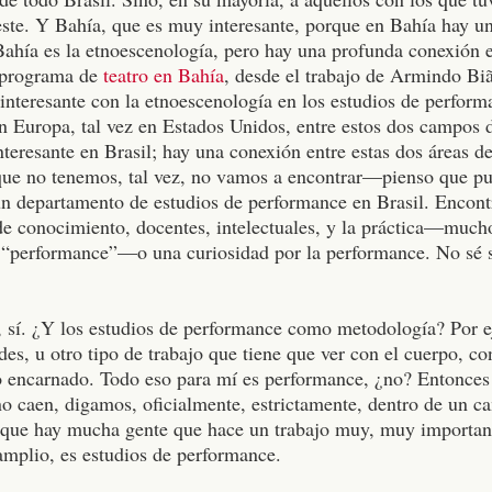
deste. Y Bahía, que es muy interesante, porque en Bahía hay u
Bahía es la etnoescenología, pero hay una profunda conexión e
programa de
teatro en Bahía
, desde el trabajo de Armindo Bi
nteresante con la etnoescenología en los estudios de performa
en Europa, tal vez en Estados Unidos, entre estos dos campos
teresante en Brasil; hay una conexión entre estas dos áreas d
 que no tenemos, tal vez, no vamos a encontrar—pienso que pu
 departamento de estudios de performance en Brasil. Encont
de conocimiento, docentes, intelectuales, y la práctica—mucho
s “performance”—o una curiosidad por la performance. No sé s
sí, sí. ¿Y los estudios de performance como metodología? Por e
des, u otro tipo de trabajo que tiene que ver con el cuerpo, co
 encarnado. Todo eso para mí es performance, ¿no? Entonces
no caen, digamos, oficialmente, estrictamente, dentro de un 
 que hay mucha gente que hace un trabajo muy, muy important
amplio, es estudios de performance.