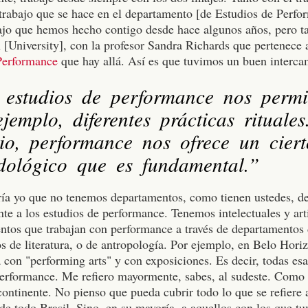
trabajo que se hace en el departamento [de Estudios de Perf
bajo que hemos hecho contigo desde hace algunos años, pero 
 [University], con la profesor Sandra Richards que pertenece 
Performance
que hay allá. Así es que tuvimos un buen interca
 estudios de performance nos permit
jemplo, diferentes prácticas rituale
dio, performance nos ofrece un cier
dológico que es fundamental.”
iría yo que no tenemos departamentos, como tienen ustedes, d
te a los estudios de performance. Tenemos intelectuales y arti
ntos que trabajan con performance a través de departamentos d
 de literatura, o de antropología. Por ejemplo, en Belo Hori
 con "performing arts" y con exposiciones. Es decir, todas esa
performance. Me refiero mayormente, sabes, al sudeste. Como 
continente. No pienso que pueda cubrir todo lo que se refiere 
e todo Brasil. Sino, en su mayoría, a aquellos con los que t