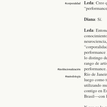
Leda
: Creo q
#corporalidad
“performance
Diana
: Sí.
Leda
: Enton
conocimiento.
neurociencia,
“corporalidad
performance 
lo distingo d
rango de arti
performance
#institucionalización
Río de Janei
#metodología
luego como t
utilizando m
contigo en E
Brasil—con l
Y eso es lo q