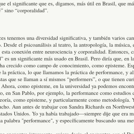
ue el significante que es, digamos, más útil en Brasil, que más
” sino “corporalidad”.
ces tenemos una diversidad significativa, y también varios c
 Desde el psicoanálisis al teatro, la antropología, la música, e
 esta conexión entre neurociencia y corporalidad. Entonces, 
” es un significante más usado en Brasil. Pero diría que, en l
ha crecido como campo de conocimiento, como episteme. Es
e la práctica, lo que llamamos la práctica de performance, y al
stas que se llaman a sí mismos “performers”, o que tienen cur
.
Ahora, como episteme, en la universidad ya podemos encont
ro, en San Pablo, por ejemplo, la performance como estudios 
eoría, como episteme, y particularmente como metodología. Y
ucho. Aun antes de trabajar con Sandra Richards en Northwest
stados Unidos. Yo ya había trabajado—siempre dije que era m
a palabra "performance", y específicamente buscando una me
ue encuentro interesante, quiero decir, el encuentro con el D