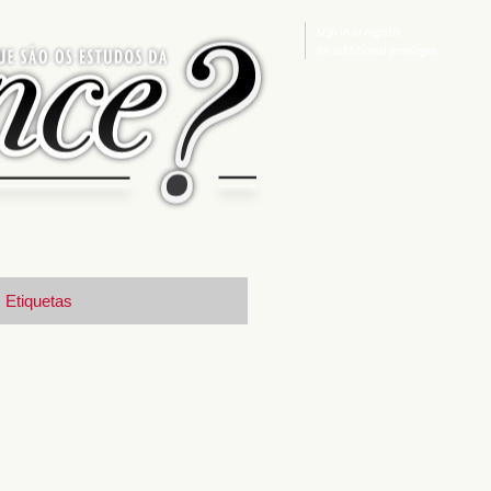
Sign in
or
register
for additional privileges
Etiquetas