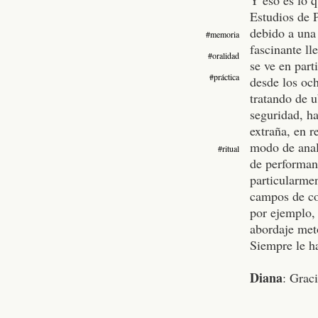
Estudios de 
debido a una
#memoria
fascinante ll
#oralidad
se ve en part
#práctica
desde los och
tratando de 
seguridad, ha
extraña, en 
modo de anal
#ritual
de performanc
particularmen
campos de co
por ejemplo, 
abordaje met
Siempre le ha
Diana
: Grac