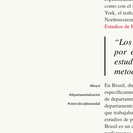
como con el 
York, el tra
Northwestern
Estudios de 
“Los
por e
estu
meto
En Brasil, d
#Brasil
específicamen
#departamentalización
de departame
#(inter)disciplinariedad
departamentos
que trabajaba
estudios de 
Brasil es un 
performance d