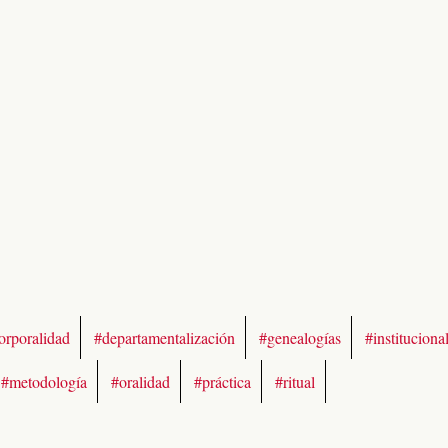
orporalidad
#departamentalización
#genealogías
#instituciona
#metodología
#oralidad
#práctica
#ritual