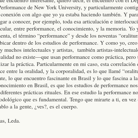
Performance de New York University, y particularmente conti
 conexión con algo que yo ya estaba haciendo también.
Y par
egar a conocer, por ejemplo, toda esa articulación e interlocuc
icular, entre performance, el conocimiento, y la memoria. Yo 
enta, el término “performance” y desde los noventas “oralitu
ubicar dentro de los estudios de performance. Y como yo, cre
y muchos intelectuales y artistas, también artistas-intelectu
realidad no existe—que usan performance como práctica, per
izar la práctica.
Particularmente en mi caso, esta correlación 
e entre la oralidad, y la corporalidad, es lo que llamé “oralit
te, lo que encuentro fascinante en Brasil y lo que fascina a la
nocimiento en Brasil, es que los estudios de performance nos 
diferentes prácticas rituales. En ese estudio la performance no
odológico que es fundamental. Tengo que mirarte a ti, en vez 
blo a la gente, ¿ves?, es el cuerpo.
ias, Leda.