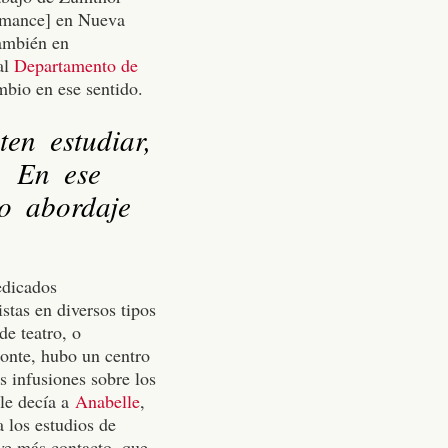
ormance] en Nueva
también en
al
Departamento de
mbio en ese sentido.
en estudiar,
s. En ese
to abordaje
edicados
stas en diversos tipos
e teatro, o
zonte, hubo un centro
s infusiones sobre los
le decía a
Anabelle
,
a los estudios de
uve más contacto, que