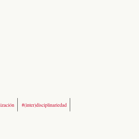
lización
#(inter)disciplinariedad