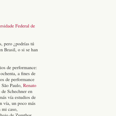
rsidade Federal de
, pero ¿podrías tú
 Brasil, o si se han
dios de performance:
ochenta, a fines de
dios de performance
n São Paulo,
Renato
o de Schechner en
más vía estudios de
én vía, un poco más
n mi caso,
rabajo de Zumthor