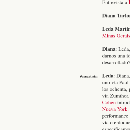
L
Entrevista a
Diana Taylo
Leda Marti
Minas Gera
Diana
: Leda
darnos una id
desarrollado
Leda
: Diana
#genealogías
uno vía Paul 
los ochenta, 
vía Zumthor.
Cohen
introd
Nueva York
.
performance 
vía o enfoqu
específicamen