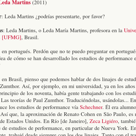
eda Martins
(2011)
r
: Leda Martins ¿podrías presentarte, por favor?
ns
: Leda Martins, o Leda María Martins, profesora en la
Unive
is [UFMG]
, Brasil.
, en portugués. Perdón que no te puedo preguntar en portugués
ea de cómo se han desarrollado los estudios de performance en
?
, en Brasil, pienso que podemos hablar de dos linajes de estu
Zumthor. Así, por ejemplo, en mi universidad, ya en los años 
principio de los noventa, había gente trabajando con los estu
 Las teorías de Paul Zumthor. Traduciéndolas, usándolas... E
uce los estudios de performance vía
Schechner
. Él era alumn
 Así que, la aproximación de Renato Cohen en São Paulo, es 
de Estados Unidos. En Río [de Janeiro],
Zeca Ligiéro
, tambi
e de estudios de performance, en particular de Nueva York. E
te, trabajé desde siempre con los dos linajes. Tanto con el t