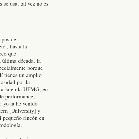
 se usa, tal vez no es
ampos de
tc., hasta la
creo que
a última década, la
pecialmente porque
lí tienes un amplio
iosidad por la
rarla en la UFMG, en
de performance;
 yo la he venido
ern [University] y
i pequeño rincón en
todología.
epartamento de