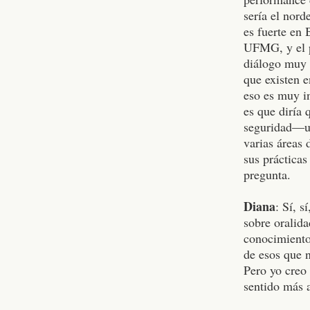
sería el nor
es fuerte en 
UFMG, y el 
diálogo muy i
que existen 
eso es muy in
es que diría
seguridad—un
varias áreas 
sus práctica
pregunta.
Diana
: Sí, 
sobre oralida
conocimiento
de esos que 
Pero yo creo
sentido más 