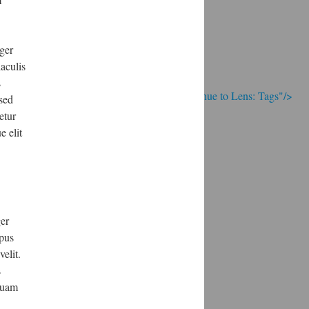
eger
aculis
s
; Continue to Lens: Tags"/>
 sed
etur
e elit
ger
mpus
elit.
s
iquam