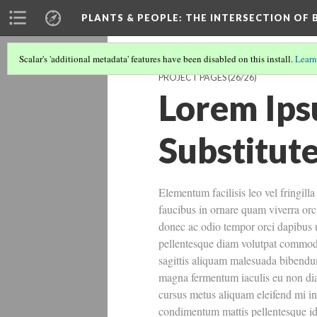
PLANTS & PEOPLE
: THE INTERSECTION OF
Scalar's 'additional metadata' features have been disabled on this install.
Learn
PROJECT PAGES
(26/26)
Lorem Ips
Substitut
Elementum facilisis leo vel fringill
faucibus in ornare quam viverra orci
donec ac odio tempor orci dapibus u
pellentesque diam volutpat commodo 
sagittis aliquam malesuada bibendum
magna fermentum iaculis eu non diam 
cursus metus aliquam eleifend mi in n
condimentum mattis pellentesque id 