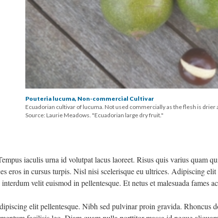
Pouteria lucuma, Non-commercial Cultivar
Ecuadorian cultivar of lucuma. Not used commercially as the flesh is drier 
Source: Laurie Meadows. "Ecuadorian large dry fruit."
Tempus iaculis urna id volutpat lacus laoreet. Risus quis varius quam q
 eros in cursus turpis. Nisl nisi scelerisque eu ultrices. Adipiscing elit
ue interdum velit euismod in pellentesque. Et netus et malesuada fames ac
dipiscing elit pellentesque. Nibh sed pulvinar proin gravida. Rhoncus d
mentum facilisis leo. Diam quam nulla porttitor massa id neque aliqua