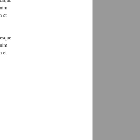
enim
n et
tesque
enim
n et