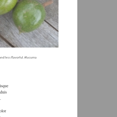
and less flavorful. #lucuma
uisque
 duis
.
olor
m