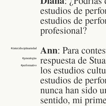
Diana
: ¿Podrías
estudios de perf
estudios de perf
profesional?
Ann
:
Para contes
#(inter)disciplinariedad
respuesta de Stua
#genealogías
#performativo
los estudios cult
estudios de perf
nunca han sido un
sentido, mi prime