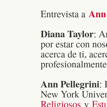
Ann 
Entrevista a
Diana Taylor
: A
por estar con no
acerca de ti, ace
profesionalmente
Ann Pellegrini
:
New York Univer
Religiosos
y
Est