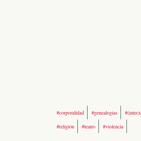
#corporalidad
#genealogías
#(inter)
#religión
#teatro
#violencia