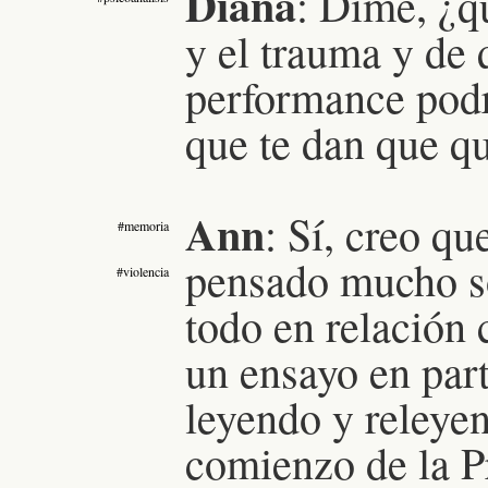
Diana
:
Dime, ¿qu
y el trauma y de 
performance podrí
que te dan que qu
Ann
:
Sí, creo qu
#memoria
pensado mucho so
#violencia
todo en relación 
un ensayo en part
leyendo y releyen
comienzo de la P