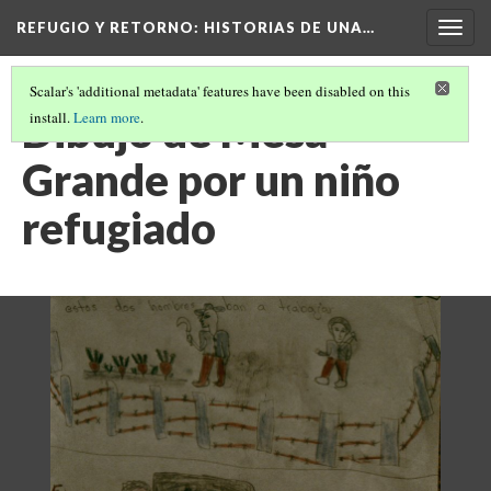
REFUGIO Y RETORNO
: HISTORIAS DE UNA…
Togg
navig
Scalar's 'additional metadata' features have been disabled on this
Dibujo de Mesa
install.
Learn more
.
Grande por un niño
refugiado