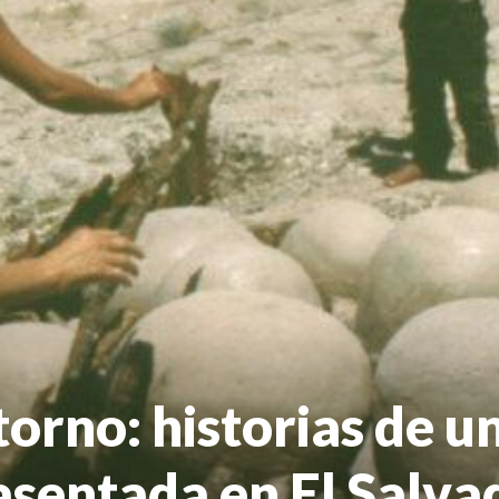
torno: historias de 
asentada en El Salva