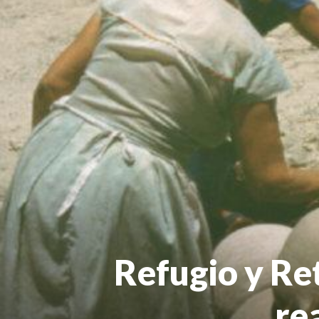
Refugio y Re
re