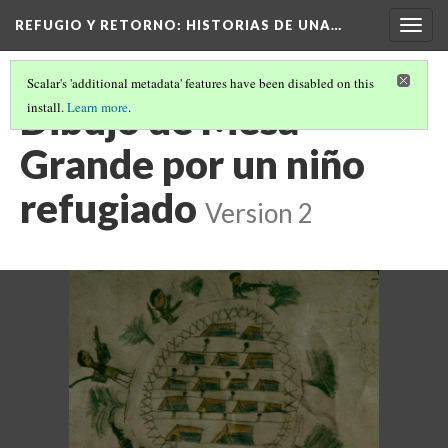
REFUGIO Y RETORNO
: HISTORIAS DE UNA…
Togg
navig
Scalar's 'additional metadata' features have been disabled on this
Dibujo de Mesa
install.
Learn more
.
Grande por un niño
refugiado
Version 2