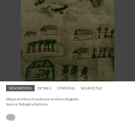
DESCRIPTION
DETAILS
CITATIONS
SOURCE FILE
Dibujo de Mesa Grande por un niño refugiado
Source: Refugio y Retorno