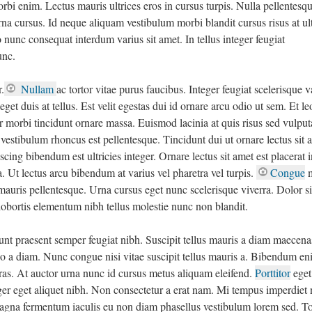
rbi enim. Lectus mauris ultrices eros in cursus turpis. Nulla pellentesq
na cursus. Id neque aliquam vestibulum morbi blandit cursus risus at ult
nunc consequat interdum varius sit amet. In tellus integer feugiat
unc.
.
Nullam
ac tortor vitae purus faucibus. Integer feugiat scelerisque v
t duis at tellus. Est velit egestas dui id ornare arcu odio ut sem. Et le
 morbi tincidunt ornare massa. Euismod lacinia at quis risus sed vulput
vestibulum rhoncus est pellentesque. Tincidunt dui ut ornare lectus sit 
iscing bibendum est ultricies integer. Ornare lectus sit amet est placerat i
. Ut lectus arcu bibendum at varius vel pharetra vel turpis.
Congue
m
 mauris pellentesque. Urna cursus eget nunc scelerisque viverra. Dolor s
 lobortis elementum nibh tellus molestie nunc non blandit.
nt praesent semper feugiat nibh. Suscipit tellus mauris a diam maecena
eo a diam. Nunc congue nisi vitae suscipit tellus mauris a. Bibendum e
cras. At auctor urna nunc id cursus metus aliquam eleifend.
Porttitor
eget
ger eget aliquet nibh. Non consectetur a erat nam. Mi tempus imperdiet 
Magna fermentum iaculis eu non diam phasellus vestibulum lorem sed. To