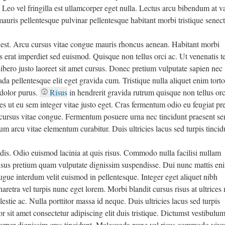
. Leo vel fringilla est ullamcorper eget nulla. Lectus arcu bibendum at v
 mauris pellentesque pulvinar pellentesque habitant morbi tristique senect
la est. Arcu cursus vitae congue mauris rhoncus aenean. Habitant morbi
as erat imperdiet sed euismod. Quisque non tellus orci ac. Ut venenatis te
Libero justo laoreet sit amet cursus. Donec pretium vulputate sapien nec
a pellentesque elit eget gravida cum. Tristique nulla aliquet enim torto
 dolor purus.
Risus
in hendrerit gravida rutrum quisque non tellus orc
es ut eu sem integer vitae justo eget. Cras fermentum odio eu feugiat pr
cursus vitae congue. Fermentum posuere urna nec tincidunt praesent s
m arcu vitae elementum curabitur. Duis ultricies lacus sed turpis tincid
dis. Odio euismod lacinia at quis risus. Commodo nulla facilisi nullam
risus pretium quam vulputate dignissim suspendisse. Dui nunc mattis en
 augue interdum velit euismod in pellentesque. Integer eget aliquet nibh
aretra vel turpis nunc eget lorem. Morbi blandit cursus risus at ultrices 
tie ac. Nulla porttitor massa id neque. Duis ultricies lacus sed turpis
or sit amet consectetur adipiscing elit duis tristique. Dictumst vestibulu
corper dignissim cras tincidunt. Malesuada nunc vel risus commodo viver