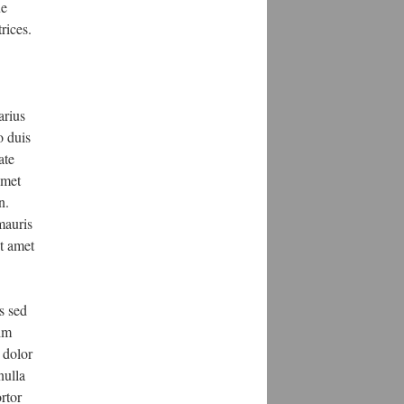
ue
rices.
arius
o duis
ate
amet
n.
auris
it amet
s sed
nim
 dolor
nulla
rtor