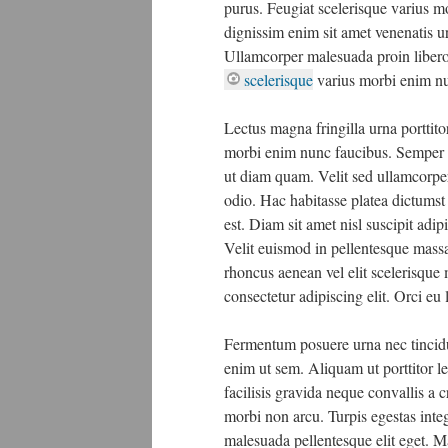
purus. Feugiat scelerisque varius mo
dignissim enim sit amet venenatis ur
Ullamcorper malesuada proin libero 
scelerisque
varius morbi enim n
Lectus magna fringilla urna porttitor
morbi enim nunc faucibus. Semper ege
ut diam quam. Velit sed ullamcorper
odio. Hac habitasse platea dictumst 
est. Diam sit amet nisl suscipit adip
Velit euismod in pellentesque massa
rhoncus aenean vel elit scelerisque
consectetur adipiscing elit. Orci eu
Fermentum posuere urna nec tincidu
enim ut sem. Aliquam ut porttitor l
facilisis gravida neque convallis a 
morbi non arcu. Turpis egestas inte
malesuada pellentesque elit eget. 