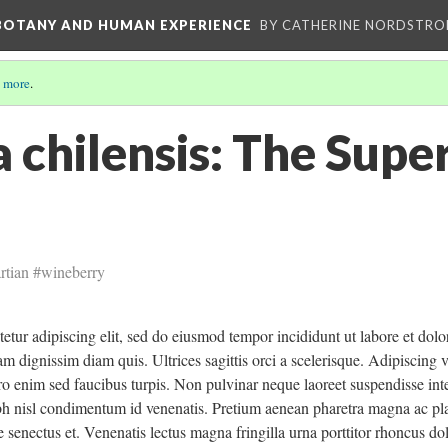
 BOTANY AND HUMAN EXPERIENCE
BY CATHERINE NORDSTRO
 more
.
a chilensis: The Super
rtian #wineberry
etur adipiscing elit, sed do eiusmod tempor incididunt ut labore et dolo
am dignissim diam quis. Ultrices sagittis orci a scelerisque. Adipiscing v
bero enim sed faucibus turpis. Non pulvinar neque laoreet suspendisse in
ibh nisl condimentum id venenatis. Pretium aenean pharetra magna ac pla
e senectus et. Venenatis lectus magna fringilla urna porttitor rhoncus do