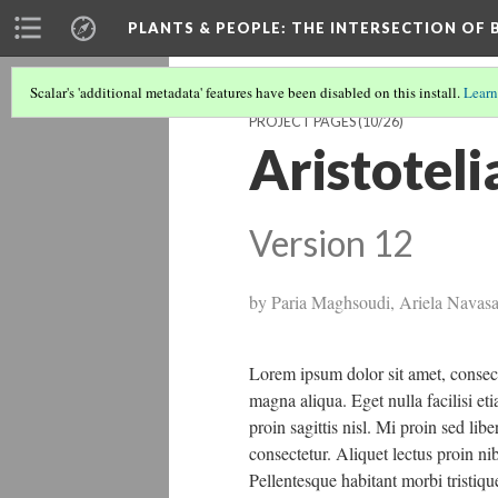
PLANTS & PEOPLE
: THE INTERSECTION OF
Scalar's 'additional metadata' features have been disabled on this install.
Learn
PROJECT PAGES
(10/26)
Aristoteli
Version 12
by Paria Maghsoudi, Ariela Navasa
Lorem ipsum dolor sit amet, consect
magna aliqua. Eget nulla facilisi eti
proin sagittis nisl. Mi proin sed li
consectetur. Aliquet lectus proin n
Pellentesque habitant morbi tristiqu