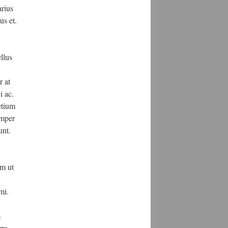
arius
us et.
llus
r at
i ac.
etium
emper
unt.
im ut
mi.
m
ra.