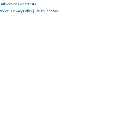
|
All versions
|
Metadata
ervice
|
Privacy Policy
|
Scalar Feedback