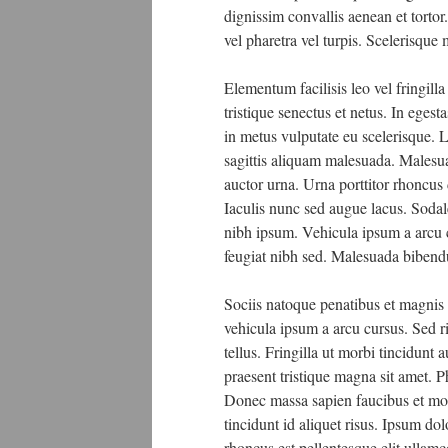
dignissim convallis aenean et tortor
vel pharetra vel turpis. Scelerisque
Elementum facilisis leo vel fringil
tristique senectus et netus. In egest
in metus vulputate eu scelerisque. 
sagittis aliquam malesuada. Malesuad
auctor urna. Urna porttitor rhoncus
Iaculis nunc sed augue lacus. Sodal
nibh ipsum. Vehicula ipsum a arcu 
feugiat nibh sed. Malesuada bibendu
Sociis natoque penatibus et magnis 
vehicula ipsum a arcu cursus. Sed 
tellus. Fringilla ut morbi tincidunt
praesent tristique magna sit amet. Ph
Donec massa sapien faucibus et moles
tincidunt id aliquet risus. Ipsum dol
rhoncus est pellentesque elit ullam