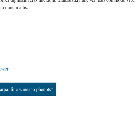
ui nunc mattis.
lower
rpa: fine wines to phenols”