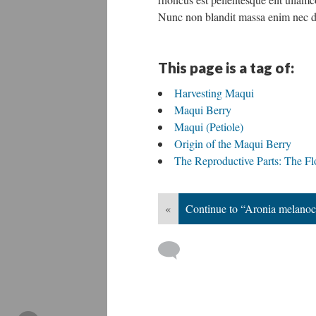
Nunc non blandit massa enim nec d
This page is a tag of:
Harvesting Maqui
Maqui Berry
Maqui (Petiole)
Origin of the Maqui Berry
The Reproductive Parts: The F
«
Continue to “Aronia melanoca