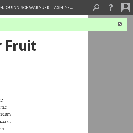
M, QUINN SCHWABAUER, JASMINE…
 Fruit
re
itae
terdum
cerat.
lor