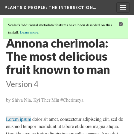
PLANTS & PEOPLE
: THE INTERSECTION…
Togg
navig
Scalar's 'additional metadata' features have been disabled on this
install.
Learn more
.
PROJECT PAGES
(18/26)
Annona cherimola:
The most delicious
fruit known to man
Version 4
by Shiva Nia, Kyi Ther Min #Cherimoya
Lorem ipsum
dolor sit amet, consectetur adipiscing elit, sed do
eiusmod tempor incididunt ut labore et dolore magna aliqua.
Gravida arcu ac tortor dignissim convallis aenean. Arcu dui