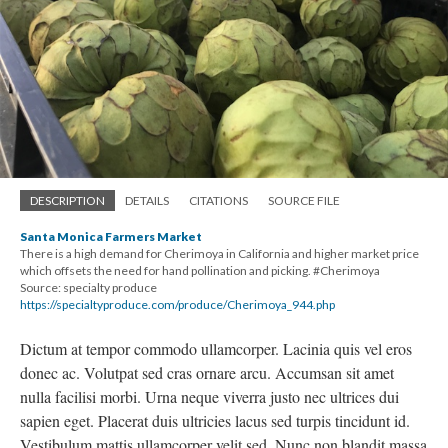
DESCRIPTION
DETAILS
CITATIONS
SOURCE FILE
Santa Monica Farmers Market
There is a high demand for Cherimoya in California and higher market price
which offsets the need for hand pollination and picking. #Cherimoya
Source: specialty produce
https://specialtyproduce.com/produce/Cherimoya_944.php
Dictum at tempor commodo ullamcorper. Lacinia quis vel eros
donec ac. Volutpat sed cras ornare arcu. Accumsan sit amet
nulla facilisi morbi. Urna neque viverra justo nec ultrices dui
sapien eget. Placerat duis ultricies lacus sed turpis tincidunt id.
Vestibulum mattis ullamcorper velit sed. Nunc non blandit massa