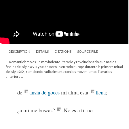
DESCRIPTION
DETAILS
CITATIONS
SOURCE FILE
El Romanticismo es un movimiento literario y revolucionario que nació a
finales del siglo XVIII y se desarrolló en todo Europa durante la primera mitad
del siglo XIX, rompiendo radicalmente con los movimientos literarios
anteriores.
de
ansia de goces
mi alma está
llena
;
¿a mí me buscas?
-
No es a ti, no.