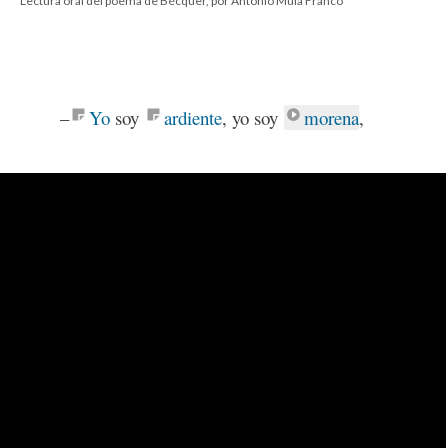
Lectura oral del poema de Bécquer, por Antonio Mula Franco
–
Yo
soy
ardiente
, yo soy
morena
,