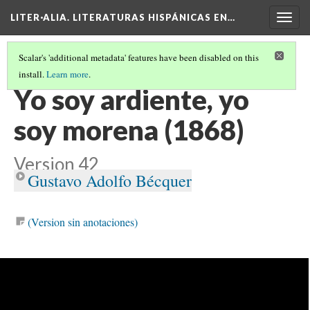
LITER·ALIA. LITERATURAS HISPÁNICAS EN…
Togg
navig
Scalar's 'additional metadata' features have been disabled on this
install.
Learn more
.
CRONOLOGÍA DE TEXTOS LITERARIOS HISPÁNICOS
(3/26)
Yo soy ardiente, yo
soy morena (1868)
Version 42
Gustavo Adolfo Bécquer
(Version sin anotaciones)