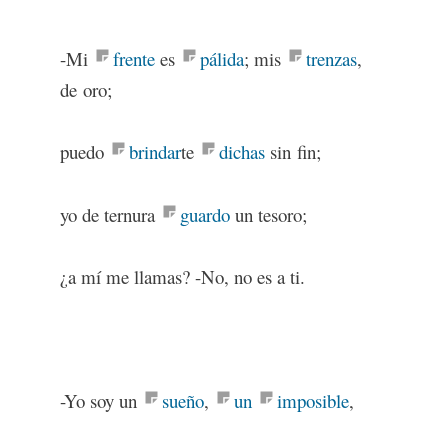
-Mi
frente
es
pálida
; mis
trenzas
,
de oro;
puedo
brindar
te
dichas
sin fin;
yo de ternura
guardo
un tesoro;
¿a mí me llamas? -No, no es a ti.
-Yo soy un
sueño
,
un
imposible
,