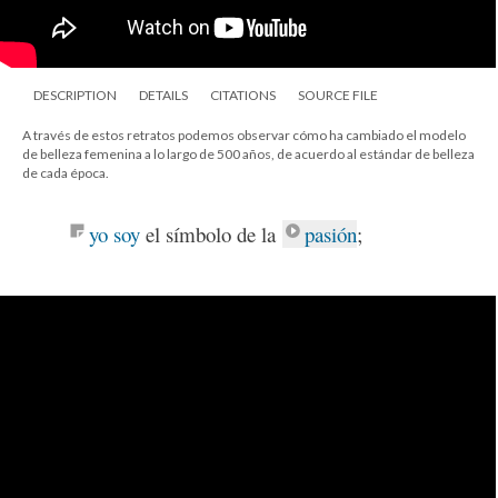
DESCRIPTION
DETAILS
CITATIONS
SOURCE FILE
A través de estos retratos podemos observar cómo ha cambiado el modelo
de belleza femenina a lo largo de 500 años, de acuerdo al estándar de belleza
de cada época.
yo soy
el símbolo de la
pasión
;