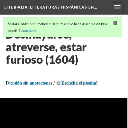
LITER·ALIA. LITERATURAS HISPÁNICAS EN…
Togg
navig
Scalar's 'additional metadata' features have been disabled on this
Desmayarse,
install.
Learn more
.
atreverse, estar
furioso (1604)
[
Versión sin anotaciones
/
Escucha el poema
]