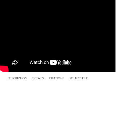
DESCRIPTION
DETAILS
CITATIONS
SOURCE FILE
Félix Lope de Vega Carpio (1562-1635) fue uno de los poetas y dramaturgos
españoles más destacados del Siglo de Oro, tanto por sus innovaciones en
teatro como por su extensa producción literaria.
Desmayarse
,
atreverse
, estar furioso,
áspero,
tierno
, liberal,
esquivo
,