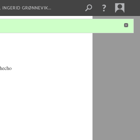
, INGERID GRØNNEVIK…
 hecho