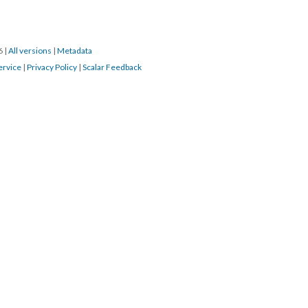
16
|
All versions
|
Metadata
ervice
|
Privacy Policy
|
Scalar Feedback