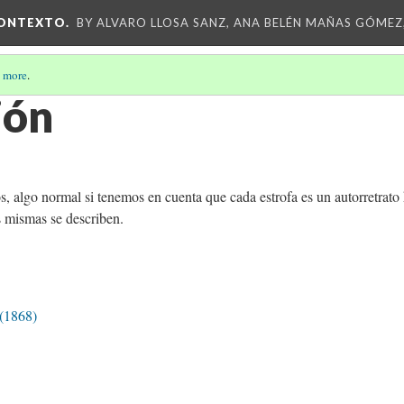
CONTEXTO.
BY ALVARO LLOSA SANZ, ANA BELÉN MAÑAS GÓMEZ
 more
.
ión
, algo normal si tenemos en cuenta que cada estrofa es un autorretrato
s mismas se describen.
 (1868)