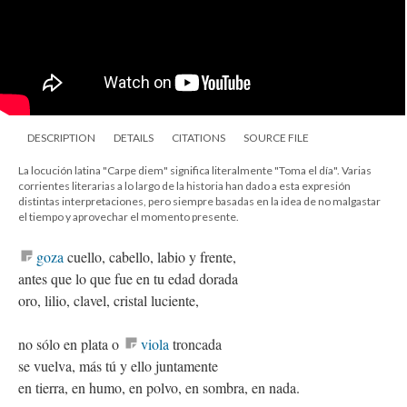
DESCRIPTION
DETAILS
CITATIONS
SOURCE FILE
La locución latina "Carpe diem" significa literalmente "Toma el día". Varias
corrientes literarias a lo largo de la historia han dado a esta expresión
distintas interpretaciones, pero siempre basadas en la idea de no malgastar
el tiempo y aprovechar el momento presente.
goza
cuello, cabello, labio y frente,
antes que lo que fue en tu edad dorada
oro, lilio, clavel, cristal luciente,
no sólo en plata o
viola
troncada
se vuelva, más tú y ello juntamente
en tierra, en humo, en polvo, en sombra, en nada.