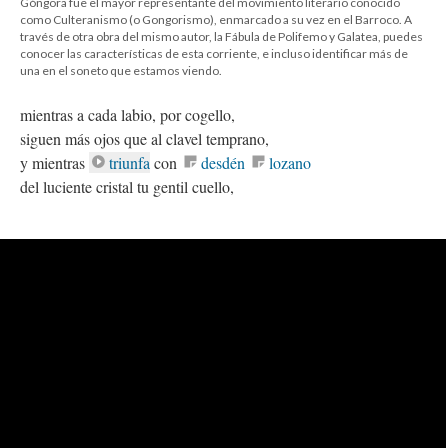
Góngora fue el mayor representante del movimiento literario conocido
como Culteranismo (o Gongorismo), enmarcado a su vez en el Barroco. A
través de otra obra del mismo autor, la Fábula de Polifemo y Galatea, puedes
conocer las características de esta corriente, e incluso identificar más de
una en el soneto que estamos viendo.
mientras a cada labio, por cogello,
siguen más ojos que al clavel temprano,
y mientras
triunfa
con
desdén
lozano
del luciente cristal tu gentil cuello,