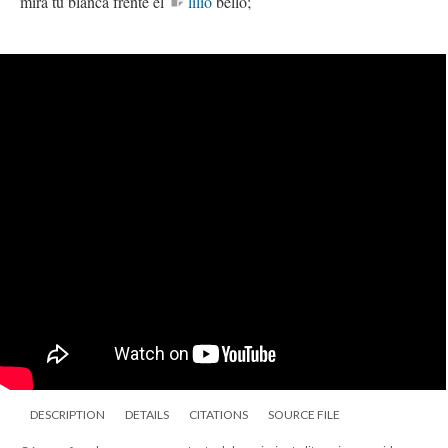
mira tu blanca frente el
lilio
bello;
DESCRIPTION
DETAILS
CITATIONS
SOURCE FILE