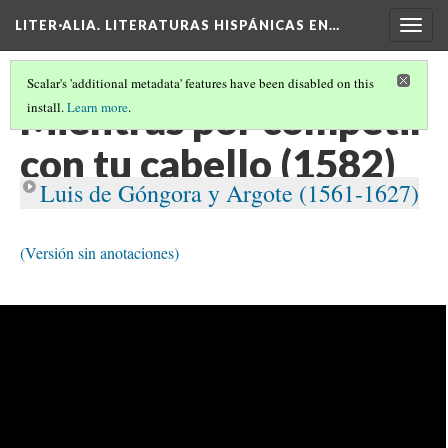
LITER·ALIA. LITERATURAS HISPÁNICAS EN…
Togg
navig
Scalar's 'additional metadata' features have been disabled on this
Mientras por competir
install.
Learn more
.
con tu cabello (1582)
Luis de Góngora y Argote (1561-1627)
(Versión sin anotaciones)