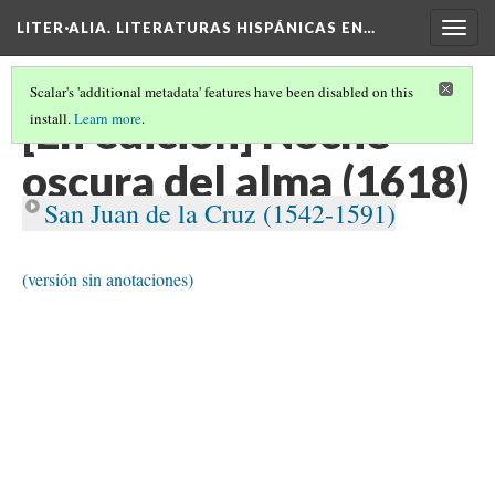
LITER·ALIA. LITERATURAS HISPÁNICAS EN…
Togg
navig
Scalar's 'additional metadata' features have been disabled on this
[En edición] Noche
install.
Learn more
.
oscura del alma (1618)
San Juan de la Cruz (1542-1591)
(versión sin anotaciones)