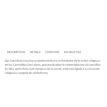
DESCRIPTION
DETAILS
CITATIONS
SOURCE FILE
San Juan de la Cruz fue un poeta místico y co-fundador de la orden religiosa
de los Carmelitas Descalzos, que practicaban la contemplación y la sencillez.
Su obra, parte de la cual compuso en la cárcel, está muy ligada a su vocación
religiosa y cargada de simbolismo.