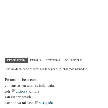
DESCRIPTION
DETAILS
CITATIONS
SOURCE FILE
Lectura de "Noche oscura" recitada por Miguel Ramos Tornadijo.
En una noche oscura
con ansias, en amores inflamada,
¡oh
dichosa
ventura!
salí sin ser notada,
estando ya mi casa
sosegada
.