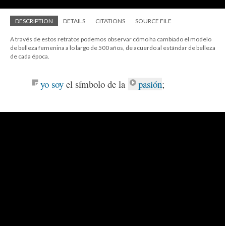
DESCRIPTION
DETAILS
CITATIONS
SOURCE FILE
A través de estos retratos podemos observar cómo ha cambiado el modelo
de belleza femenina a lo largo de 500 años, de acuerdo al estándar de belleza
de cada época.
yo soy
el símbolo de la
pasión
;