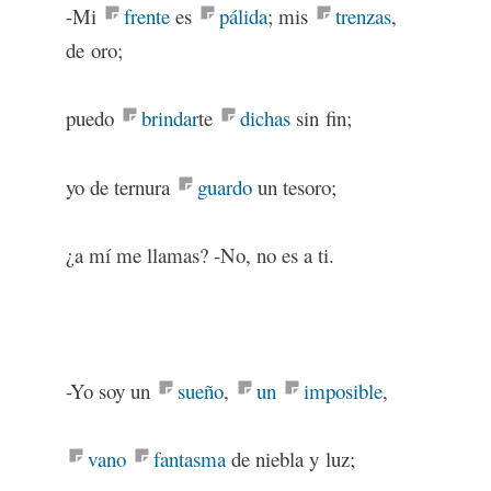
-Mi
frente
es
pálida
; mis
trenzas
,
de oro;
puedo
brindar
te
dichas
sin fin;
yo de ternura
guardo
un tesoro;
¿a mí me llamas? -No, no es a ti.
-Yo soy un
sueño
,
un
imposible
,
vano
fantasma
de niebla y luz;