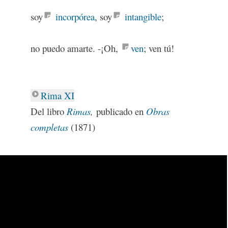
soy
incorpórea
, soy
intangible
;
no puedo amarte. -¡Oh,
ven
; ven tú!
Rima XI
Del libro
Rimas
,
publicado en
Obras
completas
(1871)