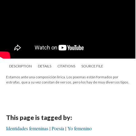
DESCRIPTION
DETAILS
CITATIONS
SOURCE FILE
Estamos ante una composición lírica. Los poemas están formados por
estrofas, que a su vez constan de versos, pero los hay de muy diversos tipos.
This page is tagged by:
Identidades femeninas
Poesía
Yo femenino