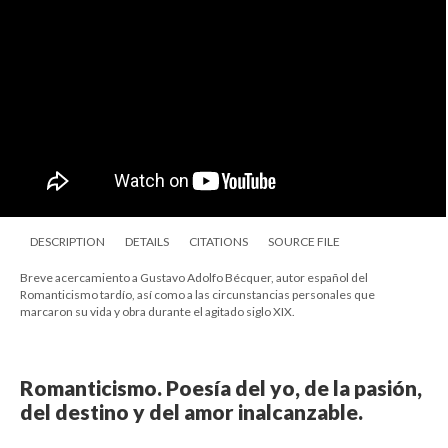
DESCRIPTION
DETAILS
CITATIONS
SOURCE FILE
Breve acercamiento a Gustavo Adolfo Bécquer, autor español del
Romanticismo tardío, así como a las circunstancias personales que
marcaron su vida y obra durante el agitado siglo XIX.
Romanticismo. Poesía del yo, de la pasión,
del destino y del amor inalcanzable.