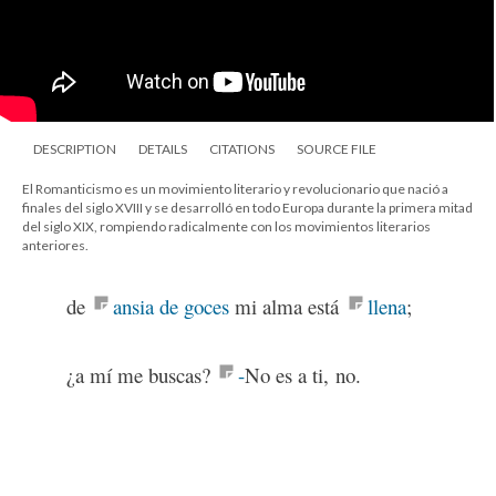
DESCRIPTION
DETAILS
CITATIONS
SOURCE FILE
El Romanticismo es un movimiento literario y revolucionario que nació a
finales del siglo XVIII y se desarrolló en todo Europa durante la primera mitad
del siglo XIX, rompiendo radicalmente con los movimientos literarios
anteriores.
de
ansia de goces
mi alma está
llena
;
¿a mí me buscas?
-
No es a ti, no.