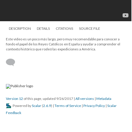
DESCRIPTION
DETAILS
CITATIONS
SOURCE FILE
Este vídeo es un poco más largo, pero muy recomendable para conocer a
fondo el papel de los Reyes Católicos en España y ayudar a comprender el
contexto histórico que rodeó las expediciones a América.
Version 12
of this page, updated 9/26/2017
|
All versions
|
Metadata
Powered by
Scalar
(
2.6.9
) |
Terms of Service
|
Privacy Policy
|
Scalar
Feedback