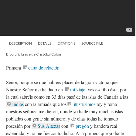
DESCRIPTION
DETAILS
CITATIONS
SOURCE FILE
Biografía breve de Cristóbal Colón
Primera
carta de relación
Señor, porque sé que habréis placer de la gran victoria que
Nuestro Señor me ha dado en
mi viaje
, vos escribo ésta, por
la cual sabréis como en 33 días pasé de las islas de Cana
ria a las
Indias
con la armada que los
ilustrísimos
rey y reina
nuestros señores me dieron, donde yo hallé muy muchas islas
pobladas con gente sin número; y de ellas todas he tomado
posesión por
Sus Altezas
con
pregón
y bandera real
extendida, y no me fue contradicho. A la primera que yo hallé