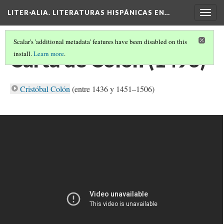
LITER·ALIA. LITERATURAS HISPÁNICAS EN…
Togg
navig
Scalar's 'additional metadata' features have been disabled on this
Carta de Colón (1493)
install.
Learn more
.
Cristóbal Colón
(entre 1436 y 1451–1506)