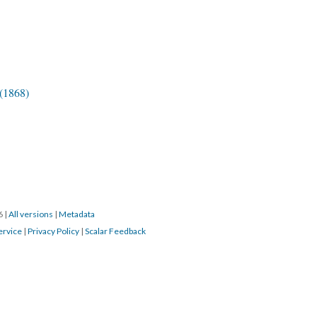
 (1868)
16
|
All versions
|
Metadata
ervice
|
Privacy Policy
|
Scalar Feedback