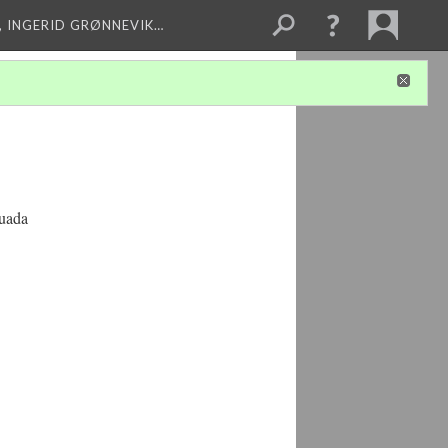
, INGERID GRØNNEVIK…
tuada