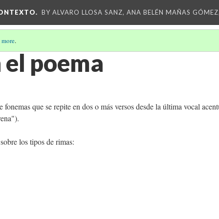
CONTEXTO.
BY ALVARO LLOSA SANZ, ANA BELÉN MAÑAS GÓMEZ
 more
.
n el poema
e fonemas que se repite en dos o más versos desde la última vocal acen
rena").
obre los tipos de rimas: