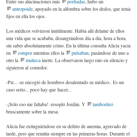
Entre sus alucinaciones más
porfiadas
, hubo un
antropoide
, apoyado en la alfombra sobre los dedos, que tenía
fijos en ella los ojos.
Los médicos volvieron inútilmente. Había allí delante de ellos
una vida que se acababa, desangrándose día a día, hora a hora,
sin saber absolutamente cómo. En la última consulta Alicia yacía
en
estupor
mientras ellos la
pulsaban
, pasándose de uno a
otro la
muñeca
inerte. La observaron largo rato en silencio y
siguieron al comedor.
-Pst... -se encogió de hombros desalentado su médico-. Es un
caso serio... poco hay que hacer...
-¡Sólo eso me faltaba! -resopló Jordán. Y
tamborileó
bruscamente sobre la mesa.
Alicia fue extinguiéndose en su delirio de anemia, agravado de
tarde, pero que remitía siempre en las primeras horas. Durante el