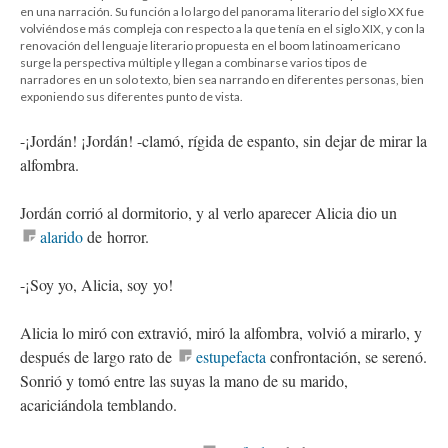
en una narración. Su función a lo largo del panorama literario del siglo XX fue
volviéndose más compleja con respecto a la que tenía en el siglo XIX, y con la
renovación del lenguaje literario propuesta en el boom latinoamericano
surge la perspectiva múltiple y llegan a combinarse varios tipos de
narradores en un solo texto, bien sea narrando en diferentes personas, bien
exponiendo sus diferentes punto de vista.
-¡Jordán! ¡Jordán! -clamó, rígida de espanto, sin dejar de mirar la
alfombra.
Jordán corrió al dormitorio, y al verlo aparecer Alicia dio un
alarido
de horror.
-¡Soy yo, Alicia, soy yo!
Alicia lo miró con extravió, miró la alfombra, volvió a mirarlo, y
después de largo rato de
estupefacta
confrontación, se serenó.
Sonrió y tomó entre las suyas la mano de su marido,
acariciándola temblando.