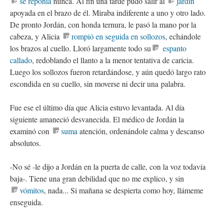
se reponía
nunca. Al fin una tarde pudo salir al
jardín
apoyada en el brazo de él. Miraba indiferente a uno y otro lado.
De pronto Jordán, con honda ternura, le pasó la mano por la
cabeza, y Alicia
rompió en seguida en sollozos
, echándole
los brazos al cuello. Lloró largamente todo su
espanto
callado
, redoblando el llanto a la menor tentativa de caricia.
Luego los sollozos fueron retardándose, y aún quedó largo rato
escondida en su cuello, sin moverse ni decir una palabra.
Fue ese el último día que Alicia estuvo levantada. Al día
siguiente amaneció desvanecida. El médico de Jordán la
examinó con
suma
atención, ordenándole calma y descanso
absolutos.
-No sé -le dijo a Jordán en la puerta de calle, con la voz todavía
baja-. Tiene una gran debilidad que no me explico, y sin
vómitos
, nada... Si mañana se despierta como hoy, llámeme
enseguida.