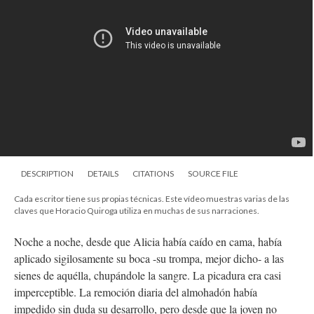
DESCRIPTION
DETAILS
CITATIONS
SOURCE FILE
Cada escritor tiene sus propias técnicas. Este vídeo muestras varias de las
claves que Horacio Quiroga utiliza en muchas de sus narraciones.
Noche a noche, desde que Alicia había caído en cama, había
aplicado sigilosamente su boca -su trompa, mejor dicho- a las
sienes de aquélla, chupándole la sangre. La picadura era casi
imperceptible. La remoción diaria del almohadón había
impedido sin duda su desarrollo, pero desde que la joven no