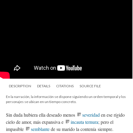
DESCRIPTION
DETAILS
CITATIONS
SOURCE FILE
En la narración, la información se dispone siguiendo un orden temporal y los
personajes se ubican en un tiempo concreto.
Sin duda hubiera ella deseado menos
severidad
en ese rígido
cielo de amor, más expansiva e
incauta ternura
; pero el
impasible
semblante
de su marido la contenía siempre.