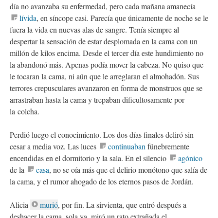
día no avanzaba su enfermedad, pero cada mañana amanecía
lívida
, en síncope casi. Parecía que únicamente de noche se le
fuera la vida en nuevas alas de sangre. Tenía siempre al
despertar la sensación de estar desplomada en la cama con un
millón de kilos encima. Desde el tercer día este hundimiento no
la abandonó más. Apenas podía mover la cabeza. No quiso que
le tocaran la cama, ni aún que le arreglaran el almohadón. Sus
terrores crepusculares avanzaron en forma de monstruos que se
arrastraban hasta la cama y trepaban dificultosamente por
la colcha.
Perdió luego el conocimiento. Los dos días finales deliró sin
cesar a media voz. Las luces
continuaban
fúnebremente
encendidas en el dormitorio y la sala. En el silencio
agónico
de la
casa
, no se oía más que el delirio monótono que salía de
la cama, y el rumor ahogado de los eternos pasos de Jordán.
Alicia
murió
, por fin. La sirvienta, que entró después a
deshacer la cama, sola ya, miró un rato extrañada el