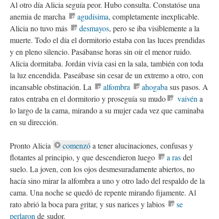
Al otro día Alicia seguía peor. Hubo consulta. Constatóse una
anemia de marcha
agudísima
, completamente inexplicable.
Alicia no tuvo más
desmayos
, pero se iba visiblemente a la
muerte. Todo el día el dormitorio estaba con las luces prendidas
y en pleno silencio. Pasábanse horas sin oír el menor ruido.
Alicia dormitaba. Jordán vivía casi en la sala, también con toda
la luz encendida. Paseábase sin cesar de un extremo a otro, con
incansable obstinación. La
alfombra
ahogaba
sus pasos. A
ratos entraba en el dormitorio y proseguía su mudo
vaivén
a
lo largo de la cama, mirando a su mujer cada vez que caminaba
en su dirección.
Pronto Alicia
comenzó
a tener alucinaciones, confusas y
flotantes al principio, y que descendieron luego
a ras
del
suelo. La joven, con los ojos desmesuradamente abiertos, no
hacía sino mirar la alfombra a uno y otro lado del respaldo de la
cama. Una noche se quedó de repente mirando fijamente. Al
rato abrió la boca para gritar, y sus narices y labios
se
perlaron
de sudor.