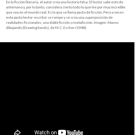
En la ficción literaria, el autor crea una historia falsa. El lector sabe esto de
antemano y, por lo tanto, considera cierto todo lo que lee por muy increíble
que sea en el mundo real. Es lo que se llama pacto de ficción. Pero a veces
este pacto lector-escritor se rompe y se crea una superposición de
realidades ficcionales, una doble ficción o metaficción. Imagen: Manos
dibujando (Drawing hands), de M.C. Escher (1948).