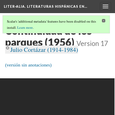
LITER·ALIA. LITERATURAS HISPÁNICAS EN…
Togg
navig
Scalar's 'additional metadata' features have been disabled on this
Continuidad de los
install.
Learn more
.
parques (1956)
Version 17
Julio Cortázar (1914-1984)
(versión sin anotaciones)