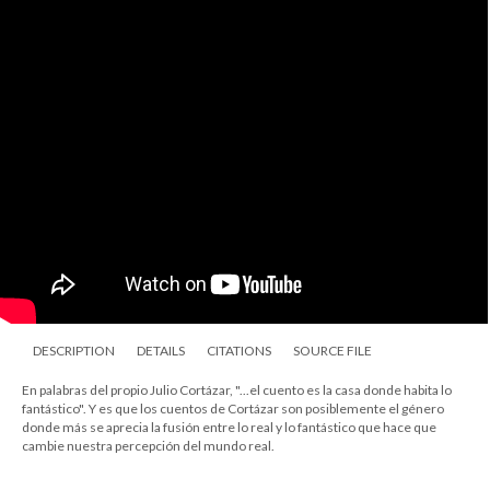
DESCRIPTION
DETAILS
CITATIONS
SOURCE FILE
En palabras del propio Julio Cortázar, "...el cuento es la casa donde habita lo
fantástico". Y es que los cuentos de Cortázar son posiblemente el género
donde más se aprecia la fusión entre lo real y lo fantástico que hace que
cambie nuestra percepción del mundo real.