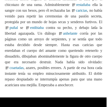
chicotazo de una rama. Admirablemente
restañaba
ella la
sangre con sus besos, pero él rechazaba las
caricias
, no había
venido para repetir las ceremonias de una pasión secreta,
protegida por un mundo de hojas secas y senderos furtivos. El
puñal
se
entibiaba
contra su pecho, y debajo latía la
libertad agazapada. Un diálogo
anhelante
corría por las
páginas como un arroyo de serpientes, y se sentía que todo
estaba decidido desde siempre. Hasta esas caricias que
enredaban el cuerpo del amante como queriendo retenerlo y
disuadirlo, dibujaban abominablemente la figura de otro cuerpo
que era necesario destruir. Nada había sido olvidado:
coartadas
, azares, posibles errores. A partir de esa hora cada
instante tenía su empleo minuciosamente atribuido. El doble
repaso despiadado se interrumpía apenas para que una mano
acariciara una mejilla. Empezaba a anochecer.