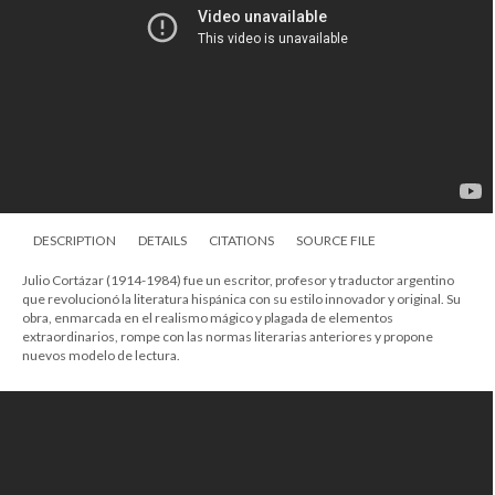
DESCRIPTION
DETAILS
CITATIONS
SOURCE FILE
Julio Cortázar (1914-1984) fue un escritor, profesor y traductor argentino
que revolucionó la literatura hispánica con su estilo innovador y original. Su
obra, enmarcada en el realismo mágico y plagada de elementos
extraordinarios, rompe con las normas literarias anteriores y propone
nuevos modelo de lectura.