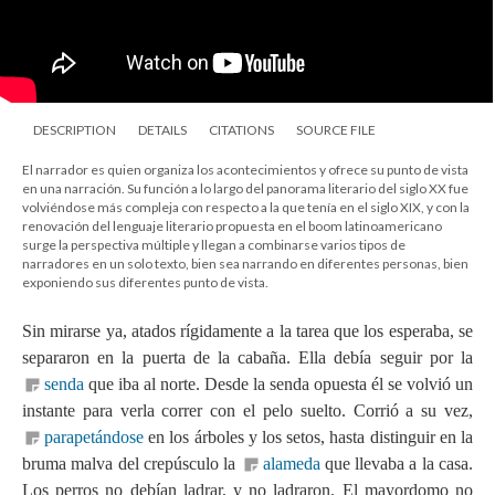
DESCRIPTION
DETAILS
CITATIONS
SOURCE FILE
El narrador es quien organiza los acontecimientos y ofrece su punto de vista
en una narración. Su función a lo largo del panorama literario del siglo XX fue
volviéndose más compleja con respecto a la que tenía en el siglo XIX, y con la
renovación del lenguaje literario propuesta en el boom latinoamericano
surge la perspectiva múltiple y llegan a combinarse varios tipos de
narradores en un solo texto, bien sea narrando en diferentes personas, bien
exponiendo sus diferentes punto de vista.
Sin mirarse ya, atados rígidamente a la tarea que los esperaba, se
separaron en la puerta de la cabaña. Ella debía seguir por la
senda
que iba al norte. Desde la senda opuesta él se volvió un
instante para verla correr con el pelo suelto. Corrió a su vez,
parapetándose
en los árboles y los setos, hasta distinguir en la
bruma malva del crepúsculo la
alameda
que llevaba a la casa.
Los perros no debían ladrar, y no ladraron. El mayordomo no