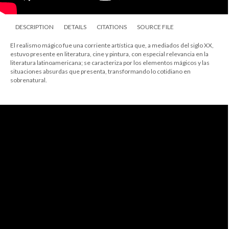
DESCRIPTION
DETAILS
CITATIONS
SOURCE FILE
El realismo mágico fue una corriente artística que, a mediados del siglo XX,
estuvo presente en literatura, cine y pintura, con especial relevancia en la
literatura latinoamericana; se caracteriza por los elementos mágicos y las
situaciones absurdas que presenta, transformando lo cotidiano en
sobrenatural.