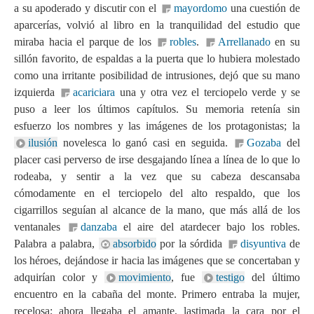
a su apoderado y discutir con el
mayordomo
una cuestión de
aparcerías, volvió al libro en la tranquilidad del estudio que
miraba hacia el parque de los
robles
.
Arrellanado
en su
sillón favorito, de espaldas a la puerta que lo hubiera molestado
como una irritante posibilidad de intrusiones, dejó que su mano
izquierda
acariciara
una y otra vez el terciopelo verde y se
puso a leer los últimos capítulos. Su memoria retenía sin
esfuerzo los nombres y las imágenes de los protagonistas; la
ilusión
novelesca lo ganó casi en seguida.
Gozaba
del
placer casi perverso de irse desgajando línea a línea de lo que lo
rodeaba, y sentir a la vez que su cabeza descansaba
cómodamente en el terciopelo del alto respaldo, que los
cigarrillos seguían al alcance de la mano, que más allá de los
ventanales
danzaba
el aire del atardecer bajo los robles.
Palabra a palabra,
absorbido
por la sórdida
disyuntiva
de
los héroes, dejándose ir hacia las imágenes que se concertaban y
adquirían color y
movimiento
, fue
testigo
del último
encuentro en la cabaña del monte. Primero entraba la mujer,
recelosa; ahora llegaba el amante, lastimada la cara por el