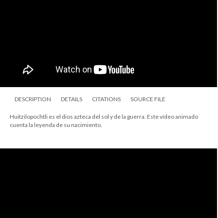
DESCRIPTION
DETAILS
CITATIONS
SOURCE FILE
Huitzilopochtli es el dios azteca del sol y de la guerra. Este vídeo animado
cuenta la leyenda de su nacimiento.