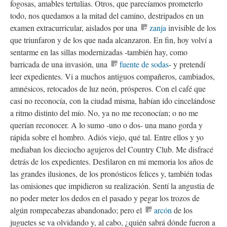
fogosas, amables tertulias. Otros, que parecíamos prometerlo
todo, nos quedamos a la mitad del camino, destripados en un
examen extracurricular, aislados por una
zanja
invisible de los
que triunfaron y de los que nada alcanzaron. En fin, hoy volví a
sentarme en las sillas modernizadas -también hay, como
barricada de una invasión, una
fuente de sodas
- y pretendí
leer expedientes. Vi a muchos antiguos compañeros, cambiados,
amnésicos, retocados de luz neón, prósperos. Con el café que
casi no reconocía, con la ciudad misma, habían ido cincelándose
a ritmo distinto del mío. No, ya no me reconocían; o no me
querían reconocer. A lo sumo -uno o dos- una mano gorda y
rápida sobre el hombro. Adiós viejo, qué tal. Entre ellos y yo
mediaban los dieciocho agujeros del Country Club. Me disfracé
detrás de los expedientes. Desfilaron en mi memoria los años de
las grandes ilusiones, de los pronósticos felices y, también todas
las omisiones que impidieron su realización. Sentí la angustia de
no poder meter los dedos en el pasado y pegar los trozos de
algún rompecabezas abandonado; pero el
arcón
de los
juguetes se va olvidando y, al cabo, ¿quién sabrá dónde fueron a