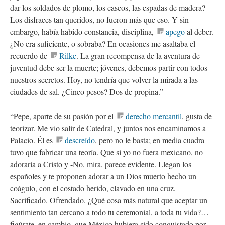
dar los soldados de plomo, los cascos, las espadas de madera?
Los disfraces tan queridos, no fueron más que eso. Y sin
embargo, había habido constancia, disciplina,
apego
al deber.
¿No era suficiente, o sobraba? En ocasiones me asaltaba el
recuerdo de
Rilke
. La gran recompensa de la aventura de
juventud debe ser la muerte; jóvenes, debemos partir con todos
nuestros secretos. Hoy, no tendría que volver la mirada a las
ciudades de sal. ¿Cinco pesos? Dos de propina.”
“Pepe, aparte de su pasión por el
derecho mercantil
, gusta de
teorizar. Me vio salir de Catedral, y juntos nos encaminamos a
Palacio. Él es
descreído
, pero no le basta; en media cuadra
tuvo que fabricar una teoría. Que si yo no fuera mexicano, no
adoraría a Cristo y -No, mira, parece evidente. Llegan los
españoles y te proponen adorar a un Dios muerto hecho un
coágulo, con el costado herido, clavado en una cruz.
Sacrificado. Ofrendado. ¿Qué cosa más natural que aceptar un
sentimiento tan cercano a todo tu ceremonial, a toda tu vida?…
figúrate, en cambio, que México hubiera sido conquistado por