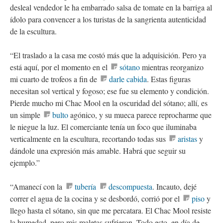
desleal vendedor le ha embarrado salsa de tomate en la barriga al
ídolo para convencer a los turistas de la sangrienta autenticidad
de la escultura.
“El traslado a la casa me costó más que la adquisición. Pero ya
está aquí, por el momento en el
sótano
mientras reorganizo
mi cuarto de trofeos a fin de
darle cabida
. Estas figuras
necesitan sol vertical y fogoso; ese fue su elemento y condición.
Pierde mucho mi Chac Mool en la oscuridad del sótano; allí, es
un simple
bulto
agónico, y su mueca parece reprocharme que
le niegue la luz. El comerciante tenía un foco que iluminaba
verticalmente en la escultura, recortando todas sus
aristas
y
dándole una expresión más amable. Habrá que seguir su
ejemplo.”
“Amanecí con la
tubería
descompuesta
. Incauto, dejé
correr el agua de la cocina y se desbordó, corrió por el
piso
y
llego hasta el sótano, sin que me percatara. El Chac Mool resiste
la humedad, pero mis maletas sufrieron. Todo esto, en día de