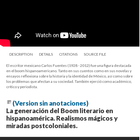
DESCRIPTION
DETAILS
CITATIONS
SOURCE FILE
El escritor mexicano Carlos Fuentes (1928 - 2012) fue una figura destacada
en el boom hispanoamericano. Tanto en sus cuentos como en sus novelas y
ensayos reflexiona sobre la historia y la identidad de México, así como sobre
los problemas que afectan a su sociedad. También ejerció como académico,
crítico y periodista.
(Version sin anotaciones)
La generación del Boom literario en
hispanoamérica. Realismos mágicos y
miradas postcoloniales.