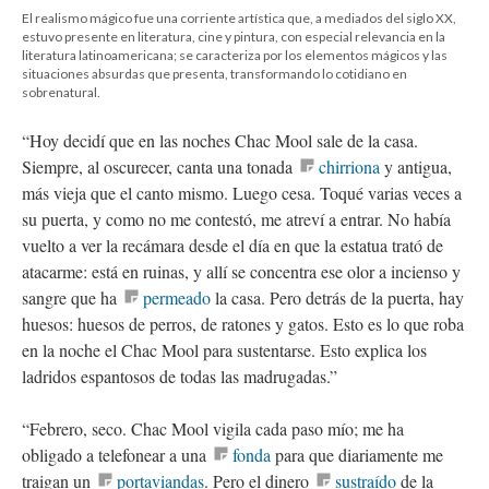
El realismo mágico fue una corriente artística que, a mediados del siglo XX,
estuvo presente en literatura, cine y pintura, con especial relevancia en la
literatura latinoamericana; se caracteriza por los elementos mágicos y las
situaciones absurdas que presenta, transformando lo cotidiano en
sobrenatural.
“Hoy decidí que en las noches Chac Mool sale de la casa.
Siempre, al oscurecer, canta una tonada
chirriona
y antigua,
más vieja que el canto mismo. Luego cesa. Toqué varias veces a
su puerta, y como no me contestó, me atreví a entrar. No había
vuelto a ver la recámara desde el día en que la estatua trató de
atacarme: está en ruinas, y allí se concentra ese olor a incienso y
sangre que ha
permeado
la casa. Pero detrás de la puerta, hay
huesos: huesos de perros, de ratones y gatos. Esto es lo que roba
en la noche el Chac Mool para sustentarse. Esto explica los
ladridos espantosos de todas las madrugadas.”
“Febrero, seco. Chac Mool vigila cada paso mío; me ha
obligado a telefonear a una
fonda
para que diariamente me
traigan un
portaviandas
. Pero el dinero
sustraído
de la