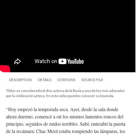
DESCRIPTION
DETAILS
CITATIONS
SOURCE FILE
Tláloc es considerado el dios azteca de la lluvia y uno de los más adorados
por la civilización azteca. En este vídeo puedes conocer su leyenda.
“Hoy empezó la temporada seca. Ayer, desde la sala donde
ahora duermo, comencé a oír los mismos lamentos roncos del
principio, seguidos de ruidos terribles. Subí; entreabrí la puerta
de la recámara: Chac Mool estaba rompiendo las lámparas, los