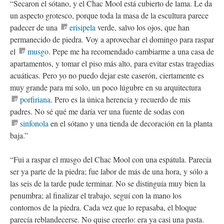
“Secaron el sótano, y el Chac Mool está cubierto de lama. Le da
un aspecto grotesco, porque toda la masa de la escultura parece
padecer de una
erisipela
verde, salvo los ojos, que han
permanecido de piedra. Voy a aprovechar el domingo para raspar
el
musgo
. Pepe me ha recomendado cambiarme a una casa de
apartamentos, y tomar el piso más alto, para evitar estas tragedias
acuáticas. Pero yo no puedo dejar este caserón, ciertamente es
muy grande para mí solo, un poco lúgubre en su arquitectura
porfiriana
. Pero es la única herencia y recuerdo de mis
padres. No sé qué me daría ver una fuente de sodas con
sinfonola
en el sótano y una tienda de decoración en la planta
baja.”
“Fui a raspar el musgo del Chac Mool con una espátula. Parecía
ser ya parte de la piedra; fue labor de más de una hora, y sólo a
las seis de la tarde pude terminar. No se distinguía muy bien la
penumbra; al finalizar el trabajo, seguí con la mano los
contornos de la piedra. Cada vez que lo repasaba, el bloque
parecía reblandecerse. No quise creerlo: era ya casi una pasta.