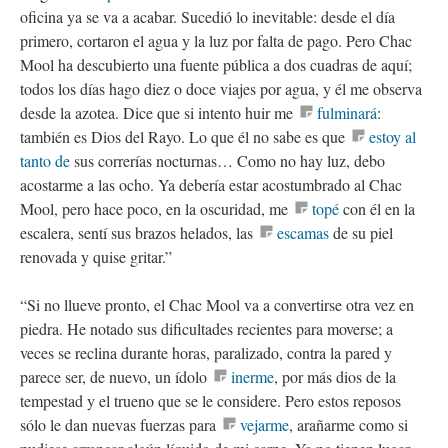
oficina ya se va a acabar. Sucedió lo inevitable: desde el día
primero, cortaron el agua y la luz por falta de pago. Pero Chac
Mool ha descubierto una fuente pública a dos cuadras de aquí;
todos los días hago diez o doce viajes por agua, y él me observa
desde la azotea. Dice que si intento huir me
fulminará
:
también es Dios del Rayo. Lo que él no sabe es que
estoy al
tanto de
sus correrías nocturnas… Como no hay luz, debo
acostarme a las ocho. Ya debería estar acostumbrado al Chac
Mool, pero hace poco, en la oscuridad, me
topé
con él en la
escalera, sentí sus brazos helados, las
escamas
de su piel
renovada y quise gritar.”
“Si no llueve pronto, el Chac Mool va a convertirse otra vez en
piedra. He notado sus dificultades recientes para moverse; a
veces se reclina durante horas, paralizado, contra la pared y
parece ser, de nuevo, un ídolo
inerme
, por más dios de la
tempestad y el trueno que se le considere. Pero estos reposos
sólo le dan nuevas fuerzas para
vejarme
, arañarme como si