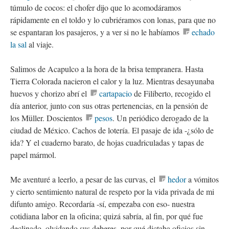
túmulo de cocos: el chofer dijo que lo acomodáramos
rápidamente en el toldo y lo cubriéramos con lonas, para que no
se espantaran los pasajeros, y a ver si no le habíamos
echado
la sal
al viaje.
Salimos de Acapulco a la hora de la brisa tempranera. Hasta
Tierra Colorada nacieron el calor y la luz. Mientras desayunaba
huevos y chorizo abrí el
cartapacio
de Filiberto, recogido el
día anterior, junto con sus otras pertenencias, en la pensión de
los Müller. Doscientos
pesos
. Un periódico derogado de la
ciudad de México. Cachos de lotería. El pasaje de ida -¿sólo de
ida? Y el cuaderno barato, de hojas cuadriculadas y tapas de
papel mármol.
Me aventuré a leerlo, a pesar de las curvas, el
hedor
a vómitos
y cierto sentimiento natural de respeto por la vida privada de mi
difunto amigo. Recordaría -sí, empezaba con eso- nuestra
cotidiana labor en la oficina; quizá sabría, al fin, por qué fue
declinado, olvidando sus deberes, por qué dictaba oficios sin