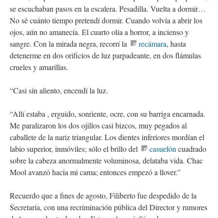
se escuchaban pasos en la escalera. Pesadilla. Vuelta a dormir…
No sé cuánto tiempo pretendí dormir. Cuando volvía a abrir los
ojos, aún no amanecía. El cuarto olía a horror, a incienso y
sangre. Con la mirada negra, recorrí la
recámara
, hasta
detenerme en dos orificios de luz parpadeante, en dos flámulas
crueles y amarillas.
“Casi sin aliento, encendí la luz.
“Allí estaba , erguido, sonriente, ocre, con su barriga encarnada.
Me paralizaron los dos ojillos casi bizcos, muy pegados al
caballete de la nariz triangular. Los dientes inferiores mordían el
labio superior, inmóviles; sólo el brillo del
casuelón
cuadrado
sobre la cabeza anormalmente voluminosa, delataba vida. Chac
Mool avanzó hacia mi cama; entonces empezó a llover.”
Recuerdo que a fines de agosto, Filiberto fue despedido de la
Secretaría, con una recriminación pública del Director y rumores