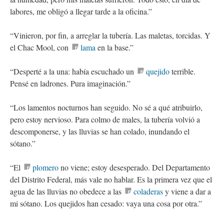
labores, me obligó a llegar tarde a la oficina.”
“Vinieron, por fin, a arreglar la tubería. Las maletas, torcidas. Y
el Chac Mool, con
lama
en la base.”
“Desperté a la una: había escuchado un
quejido
terrible.
Pensé en ladrones. Pura imaginación.”
“Los lamentos nocturnos han seguido. No sé a qué atribuirlo,
pero estoy nervioso. Para colmo de males, la tubería volvió a
descomponerse, y las lluvias se han colado, inundando el
sótano.”
“El
plomero
no viene; estoy desesperado. Del Departamento
del Distrito Federal, más vale no hablar. Es la primera vez que el
agua de las lluvias no obedece a las
coladeras
y viene a dar a
mi sótano. Los quejidos han cesado: vaya una cosa por otra.”