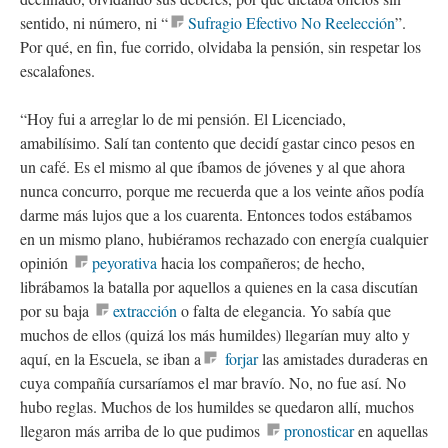
sentido, ni número, ni “
Sufragio Efectivo No Reelección
”.
Por qué, en fin, fue corrido, olvidaba la pensión, sin respetar los
escalafones.
“Hoy fui a arreglar lo de mi pensión. El Licenciado,
amabilísimo. Salí tan contento que decidí gastar cinco pesos en
un café. Es el mismo al que íbamos de jóvenes y al que ahora
nunca concurro, porque me recuerda que a los veinte años podía
darme más lujos que a los cuarenta. Entonces todos estábamos
en un mismo plano, hubiéramos rechazado con energía cualquier
opinión
peyorativa
hacia los compañeros; de hecho,
librábamos la batalla por aquellos a quienes en la casa discutían
por su baja
extracción
o falta de elegancia. Yo sabía que
muchos de ellos (quizá los más humildes) llegarían muy alto y
aquí, en la Escuela, se iban a
forjar
las amistades duraderas en
cuya compañía cursaríamos el mar bravío. No, no fue así. No
hubo reglas. Muchos de los humildes se quedaron allí, muchos
llegaron más arriba de lo que pudimos
pronosticar
en aquellas