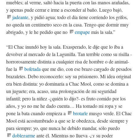
muebles; al verme, saltó hacia la puerta con las manos arañadas,
y apenas pude cerrar e irme a esconder al baño. Luego bajó,
jadeante
, y pidió agua; todo el día tiene corriendo los grifos,
no queda un centímetro seco en la casa. Tengo que dormir muy
abrigado, y le he pedido que no
empape
más la sala.”
“El Chac inundó hoy la sala. Exasperado, le dije que lo iba a
devolver al mercado de la Lagunilla. Tan terrible como su risilla -
horrorosamente distinta a cualquier risa de hombre o de animal-
fue la
bofetada
que me dio, con ese brazo cargado de pesados
brazaletes. Debo reconocerlo: soy su prisionero. Mi idea original
era bien distinta: yo dominaría a Chac Mool, como se domina a
un juguete; era, acaso, una prolongación de mi seguridad
infantil; pero la niñez -¿quién lo dijo?- es fruto comido por los
años, y yo no me he dado cuenta… Ha tomado mi ropa y se
pone la bata cuando empieza a
brotarle
musgo verde. El Chac
Mool está acostumbrado a que se le obedezca, desde siempre y
para siempre; yo, que nunca he debido mandar, sólo puedo
doblegarme
ante él. Mientras no llueva -¿y su poder