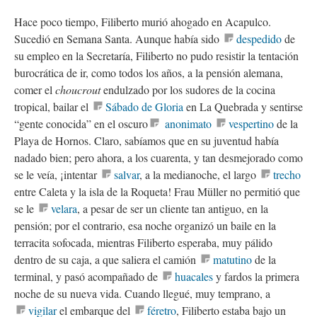
Hace poco tiempo, Filiberto murió ahogado en Acapulco.
Sucedió en Semana Santa. Aunque había sido
despedido
de
su empleo en la Secretaría, Filiberto no pudo resistir la tentación
burocrática de ir, como todos los años, a la pensión alemana,
comer el
choucrout
endulzado por los sudores de la cocina
tropical, bailar el
Sábado de Gloria
en La Quebrada y sentirse
“gente conocida” en el oscuro
anonimato
vespertino
de la
Playa de Hornos. Claro, sabíamos que en su juventud había
nadado bien; pero ahora, a los cuarenta, y tan desmejorado como
se le veía, ¡intentar
salvar
, a la medianoche, el largo
trecho
entre Caleta y la isla de la Roqueta! Frau Müller no permitió que
se le
velara
, a pesar de ser un cliente tan antiguo, en la
pensión; por el contrario, esa noche organizó un baile en la
terracita sofocada, mientras Filiberto esperaba, muy pálido
dentro de su caja, a que saliera el camión
matutino
de la
terminal, y pasó acompañado de
huacales
y fardos la primera
noche de su nueva vida. Cuando llegué, muy temprano, a
vigilar
el embarque del
féretro
, Filiberto estaba bajo un