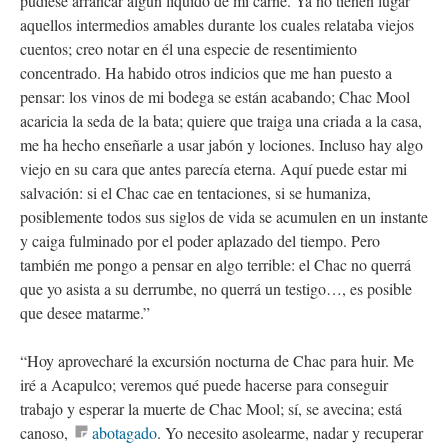
pudiese arrancar algún líquido de mi carne. Ya no tienen lugar
aquellos intermedios amables durante los cuales relataba viejos
cuentos; creo notar en él una especie de resentimiento
concentrado. Ha habido otros indicios que me han puesto a
pensar: los vinos de mi bodega se están acabando; Chac Mool
acaricia la seda de la bata; quiere que traiga una criada a la casa,
me ha hecho enseñarle a usar jabón y lociones. Incluso hay algo
viejo en su cara que antes parecía eterna. Aquí puede estar mi
salvación: si el Chac cae en tentaciones, si se humaniza,
posiblemente todos sus siglos de vida se acumulen en un instante
y caiga fulminado por el poder aplazado del tiempo. Pero
también me pongo a pensar en algo terrible: el Chac no querrá
que yo asista a su derrumbe, no querrá un testigo…, es posible
que desee matarme.”
“Hoy aprovecharé la excursión nocturna de Chac para huir. Me
iré a Acapulco; veremos qué puede hacerse para conseguir
trabajo y esperar la muerte de Chac Mool; sí, se avecina; está
canoso,
abotagado
. Yo necesito asolearme, nadar y recuperar