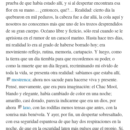
prueba de que había estado allí, y si al despertar encontrara esa
flor en su mano… ¿entonces, qué?… Realidad: cierto día la
quebraron en mil pedazos, la cabeza fue a dar allá, la cola aquí y
nosotros no conocemos más que uno de los trozos desprendidos
de su gran cuerpo. Océano libre y ficticio, sólo real cuando se le
aprisiona en el rumor de un caracol marino. Hasta hace tres días,
mi realidad lo era al grado de haberse borrado hoy; era
movimiento reflejo, rutina, memoria, cartapacio. Y luego, como
la tierra que un día tiembla para que recordemos su poder, o
como la muerte que un día llegará, recriminando mi olvido de
toda la vida, se presenta otra realidad: sabíamos que estaba allí,
mostrenca
; ahora nos sacude para hacerse viva y presente.
Pensé, nuevamente, que era pura imaginación: el Chac Mool,
blando y elegante, había cambiado de color en una noche;
amarillo, casi dorado, parecía indicarme que era un dios, por
ahora
laxo
, con las rodillas menos tensas que antes, con la
sonrisa más benévola. Y ayer, por fin, un despertar sobresaltado,
con esa seguridad espantosa de que hay dos respiraciones en la
noche, de que en la oscuridad laten más pulsos que el propio. Sí,