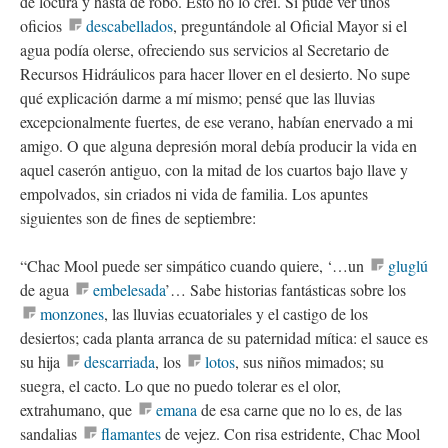
de locura y hasta de robo. Esto no lo creí. Sí pude ver unos
oficios
descabellados
, preguntándole al Oficial Mayor si el
agua podía olerse, ofreciendo sus servicios al Secretario de
Recursos Hidráulicos para hacer llover en el desierto. No supe
qué explicación darme a mí mismo; pensé que las lluvias
excepcionalmente fuertes, de ese verano, habían enervado a mi
amigo. O que alguna depresión moral debía producir la vida en
aquel caserón antiguo, con la mitad de los cuartos bajo llave y
empolvados, sin criados ni vida de familia. Los apuntes
siguientes son de fines de septiembre:
“Chac Mool puede ser simpático cuando quiere, ‘…un
gluglú
de agua
embelesada
’… Sabe historias fantásticas sobre los
monzones
, las lluvias ecuatoriales y el castigo de los
desiertos; cada planta arranca de su paternidad mítica: el sauce es
su hija
descarriada
, los
lotos
, sus niños mimados; su
suegra, el cacto. Lo que no puedo tolerar es el olor,
extrahumano, que
emana
de esa carne que no lo es, de las
sandalias
flamantes
de vejez. Con risa estridente, Chac Mool