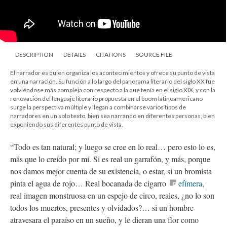
DESCRIPTION
DETAILS
CITATIONS
SOURCE FILE
El narrador es quien organiza los acontecimientos y ofrece su punto de vista
en una narración. Su función a lo largo del panorama literario del siglo XX fue
volviéndose más compleja con respecto a la que tenía en el siglo XIX, y con la
renovación del lenguaje literario propuesta en el boom latinoamericano
surge la perspectiva múltiple y llegan a combinarse varios tipos de
narradores en un solo texto, bien sea narrando en diferentes personas, bien
exponiendo sus diferentes punto de vista.
“Todo es tan natural; y luego se cree en lo real… pero esto lo es,
más que lo creído por mí. Si es real un garrafón, y más, porque
nos damos mejor cuenta de su existencia, o estar, si un bromista
pinta el agua de rojo… Real bocanada de cigarro
efímera
,
real imagen monstruosa en un espejo de circo, reales, ¿no lo son
todos los muertos, presentes y olvidados?… si un hombre
atravesara el paraíso en un sueño, y le dieran una flor como