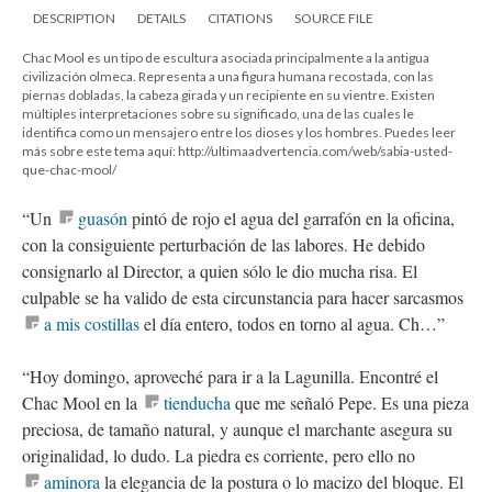
DESCRIPTION
DETAILS
CITATIONS
SOURCE FILE
Chac Mool es un tipo de escultura asociada principalmente a la antigua
civilización olmeca. Representa a una figura humana recostada, con las
piernas dobladas, la cabeza girada y un recipiente en su vientre. Existen
múltiples interpretaciones sobre su significado, una de las cuales le
identifica como un mensajero entre los dioses y los hombres. Puedes leer
más sobre este tema aquí: http://ultimaadvertencia.com/web/sabia-usted-
que-chac-mool/
“Un
guasón
pintó de rojo el agua del garrafón en la oficina,
con la consiguiente perturbación de las labores. He debido
consignarlo al Director, a quien sólo le dio mucha risa. El
culpable se ha valido de esta circunstancia para hacer sarcasmos
a mis costillas
el día entero, todos en torno al agua. Ch…”
“Hoy domingo, aproveché para ir a la Lagunilla. Encontré el
Chac Mool en la
tienducha
que me señaló Pepe. Es una pieza
preciosa, de tamaño natural, y aunque el marchante asegura su
originalidad, lo dudo. La piedra es corriente, pero ello no
aminora
la elegancia de la postura o lo macizo del bloque. El