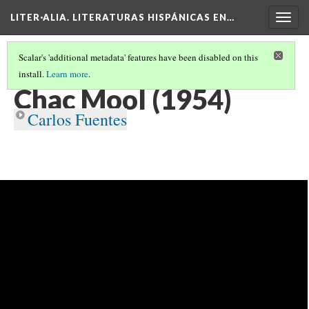
LITER·ALIA. LITERATURAS HISPÁNICAS EN…
Togg
navig
Scalar's 'additional metadata' features have been disabled on this
install.
Learn more
.
CRONOLOGÍA DE TEXTOS LITERARIOS HISPÁNICOS
(18/26)
Chac Mool (1954)
Carlos Fuentes