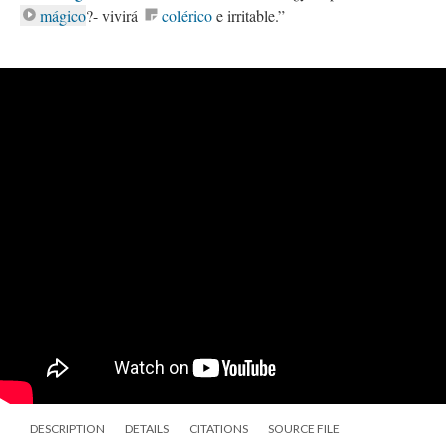
mágico
?- vivirá
colérico
e irritable.”
DESCRIPTION
DETAILS
CITATIONS
SOURCE FILE