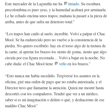
Este mercader de la Lagunilla me ha
timado
. Su escultura
precolombina es puro yeso, y la humedad acabará por arruinarla.
Le he echado encima unos trapos; mañana la pasaré a la pieza de
arriba, antes de que sufra un deterioro total.”
“Los trapos han caído al suelo, increíble. Volví a palpar el Chac
Mool. Se ha endurecido pero no vuelve a la consistencia de la
piedra. No quiero escribirlo: hay en el torso algo de la textura de
la carne, al apretar los brazos los siento de goma, siento que algo
circula por esa figura recostada… Volví a bajar en la noche. No
cabe duda: el Chac Mool tiene
vello
en los brazos.”
“Esto nunca me había sucedido. Tergiversé los asuntos en la
oficina, giré una orden de pago que no estaba autorizada, y el
Director tuvo que llamarme la atención. Quizá me mostré hasta
descortés con los compañeros. Tendré que ver a un médico,
saber si es mi imaginación o delirio o qué, y deshacerme de ese
maldito Chac Mool.”