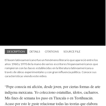
DESCRIPTION
DETAILS
CITATIONS
SOURCE FILE
El boom latinoamericano fue un fenómeno literario que apareció entre los
años 1960 y 1970 de la mano de varios escritores hispanoamericanos que
rompieron con las bases establecidas en la literatura latinoamericana a
través de obras experimentales y con gran influencia política. Conoce sus
características viendo este vídeo.
“Pepe conocía mi afición, desde joven, por ciertas formas de arte
indígena mexicana. Yo colecciono estatuillas, ídolos, cacharros.
Mis fines de semana los paso en Tlaxcala o en Teotihuacán.
Acaso por esto le guste relacionar todas las teorías que elabora