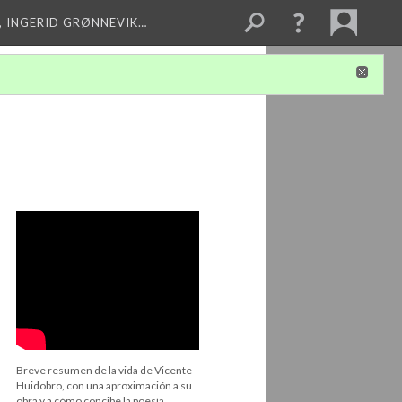
, INGERID GRØNNEVIK…
Breve resumen de la vida de Vicente
Huidobro, con una aproximación a su
obra y a cómo concibe la poesía.