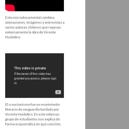
Este microdocumental combina
animaciones, imágenes y entrevistas a
varios autores chilenos que repasan
extensamente la obra de Vicente
Huidobro.
El creacionismo fue un movimiento
literario de vanguardia fundado por
Vicente Huidobro. En este vídeo un
grupo de estudiantes nos explica de
forma esquemática en qué consiste.