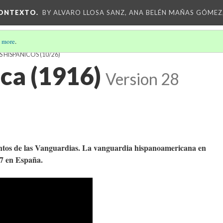
CONTEXTO.
BY ALVARO LLOSA SANZ, ANA BELÉN MAÑAS GÓMEZ
 more
.
 HISPÁNICOS
(10/26)
ica (1916)
Version 28
mentos de las Vanguardias. La vanguardia hispanoamericana en
27 en España.