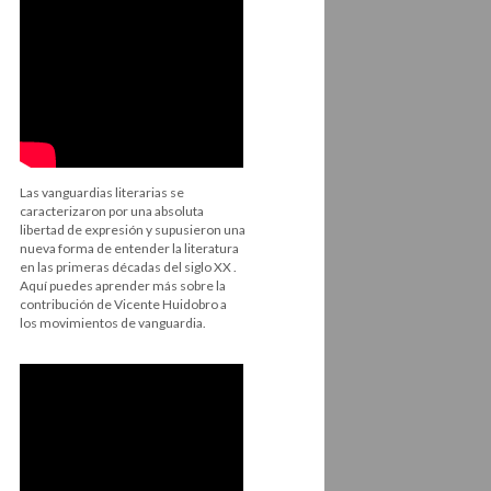
Las vanguardias literarias se
caracterizaron por una absoluta
libertad de expresión y supusieron una
nueva forma de entender la literatura
en las primeras décadas del siglo XX .
Aquí puedes aprender más sobre la
contribución de Vicente Huidobro a
los movimientos de vanguardia.