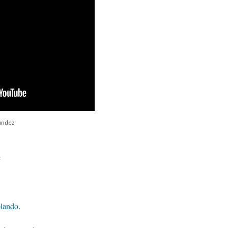
gúndez
e
lando
.