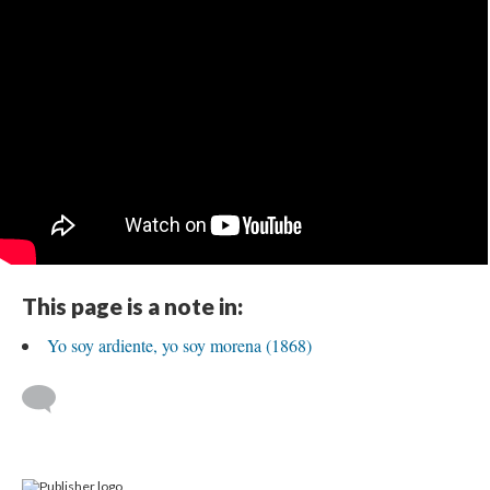
This page is a note in:
Yo soy ardiente, yo soy morena (1868)