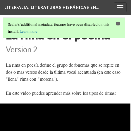
LITER·ALIA. LITERATURAS HISPÁNICAS EN…
Togg
navig
Scalar's 'additional metadata' features have been disabled on this
La rima en el poema
install.
Learn more
.
Version 2
La rima en poesía define el grupo de fonemas que se repite en
dos o más versos desde la última vocal acentuada (en este caso
"llena" rima con "morena").
En este vídeo puedes aprender más sobre los tipos de rimas: