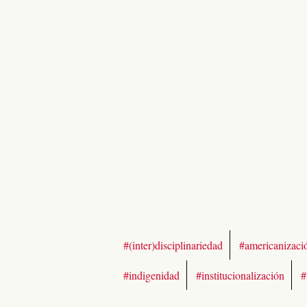
#(inter)disciplinariedad
#americanizaci
#indigenidad
#institucionalización
#