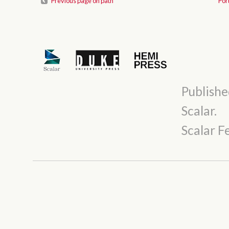
Previous page on path
Por
Publishe
Scalar
.
Scalar 