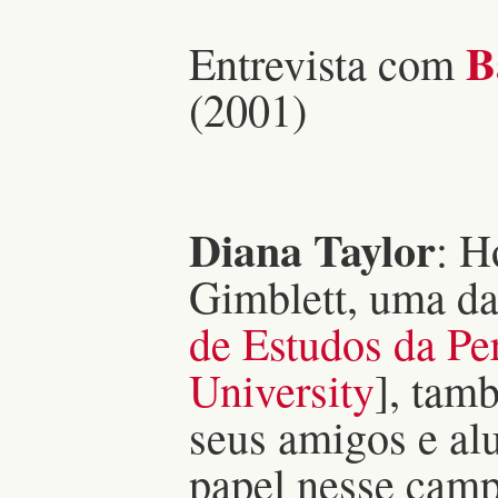
Ba
Entrevista com
(2001)
Diana Taylor
: H
Gimblett, uma da
de Estudos da P
University
], tam
seus amigos e alu
papel nesse camp