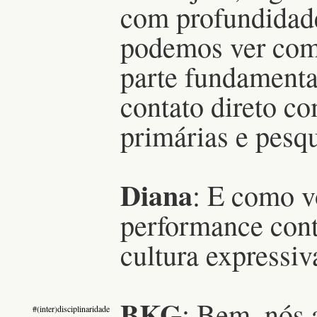
com profundidade
podemos ver comp
parte fundamenta
contato direto co
primárias e pesqu
Diana
: E como v
performance cont
cultura expressi
BKG
: Bem, nós
#(inter)disciplinaridade