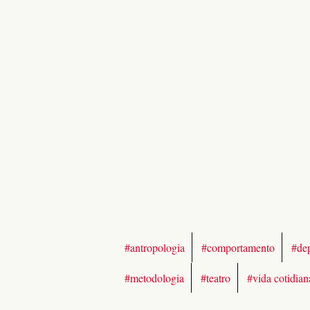
#antropologia
#comportamento
#de
#metodologia
#teatro
#vida cotidian