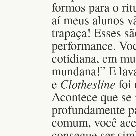
formos para o rit
aí meus alunos v
trapaça! Esses s
performance. Voc
cotidiana, em mu
mundana!” E lava
Clothesline
e
foi 
Acontece que se 
profundamente pa
comum, você aces
consegue ser sim