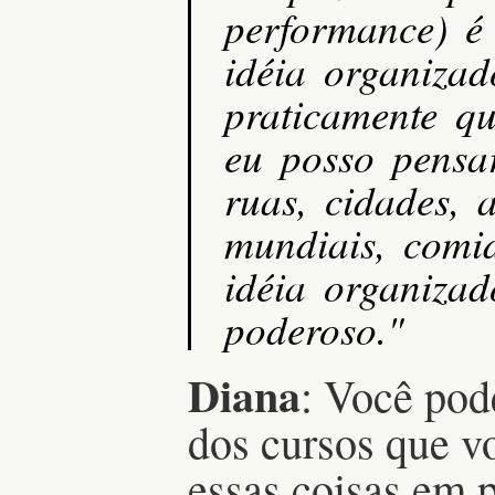
performance) é
idéia organizad
praticamente qu
eu posso pensar
ruas, cidades, a
mundiais, comi
idéia organiza
poderoso."
Diana
: Você po
dos cursos que v
essas coisas em p