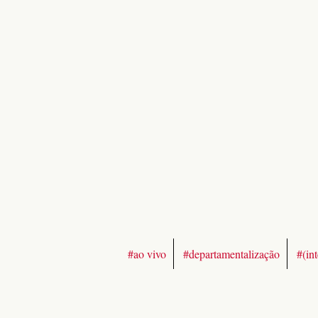
#ao vivo
#departamentalização
#(in