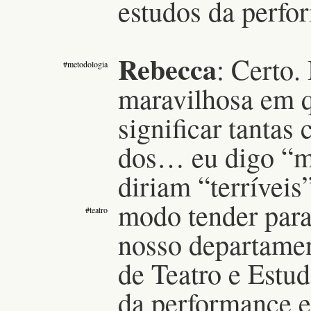
estudos da perfo
Rebecca
:
Certo.
#metodologia
maravilhosa em q
significar tantas
dos… eu digo “ma
diriam “terríveis
modo tender para.
#teatro
nosso departame
de Teatro e Estu
da performance 