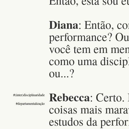
Então, esta sou e
Diana
: Então, c
performance? Ou 
você tem em ment
como uma discipl
ou...?
Rebecca
:
Certo.
#(inter)disciplinaridade
#departamentalização
coisas mais mara
estudos da perfo