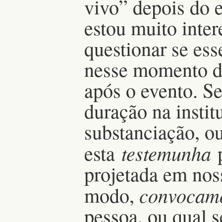
vivo” depois do 
estou muito inte
questionar se ess
nesse momento da
após o evento. S
duração na instit
substanciação, o
testemunha
esta
p
projetada em noss
convocam
modo,
pessoa, ou qual s