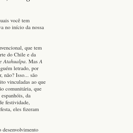
quais você tem
va no início da nossa
onvencional, que tem
rte do Chile e da
e Atahualpa
. Mas
A
lguém letrado, por
 não? Isso... são
ito vinculadas ao que
ão comunitária, que
 espanhóis, da
e festividade,
festa, eles fizeram
o desenvolvimento