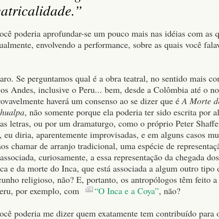
atricalidade.”
você poderia aprofundar-se um pouco mais nas idéias com as 
ualmente, envolvendo a performance, sobre as quais você fala
laro. Se perguntamos qual é a obra teatral, no sentido mais c
 os Andes, inclusive o Peru... bem, desde a Colômbia até o no
rovavelmente haverá um consenso ao se dizer que é
A Morte d
ahualpa
, não somente porque ela poderia ter sido escrita por a
 letras, ou por um dramaturgo, como o próprio Peter Shaffer,
, eu diria, aparentemente improvisadas, e em alguns casos mu
os chamar de arranjo tradicional, uma espécie de representaç
associada, curiosamente, a essa representação da chegada dos
ca e da morte do Inca, que está associada a algum outro tipo d
cunho religioso, não? E, portanto, os antropólogos têm feito a 
Peru, por exemplo, com
“O Inca e a Coya”
, não?
você poderia me dizer quem exatamente tem contribuído para 