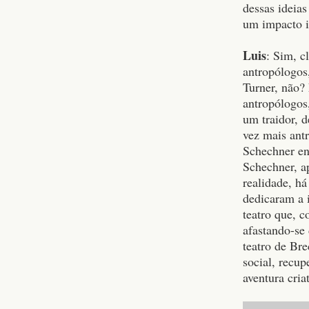
dessas ideias
um impacto i
Luis
: Sim, c
antropólogos
Turner, não?
antropólogos
um traidor, d
vez mais ant
Schechner ent
Schechner, a
realidade, há
dedicaram a 
teatro que, 
afastando-se
teatro de Br
social, recu
aventura cria