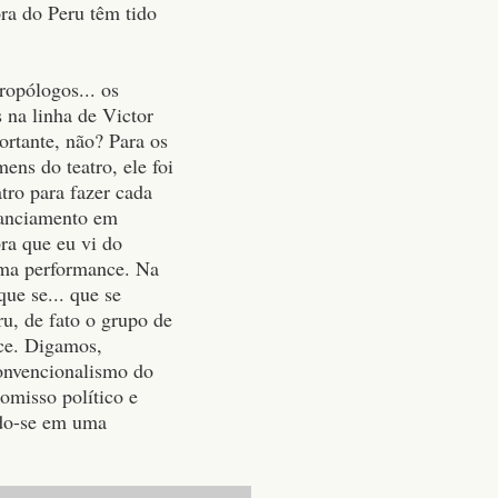
ora do Peru têm tido
ropólogos... os
 na linha de Victor
rtante, não? Para os
ens do teatro, ele foi
atro para fazer cada
tanciamento em
bra que eu vi do
uma performance. Na
ue se... que se
u, de fato o grupo de
nce. Digamos,
convencionalismo do
omisso político e
ndo-se em uma