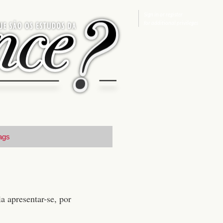
Sign in
or
register
for additional privileges
ags
a apresentar-se, por