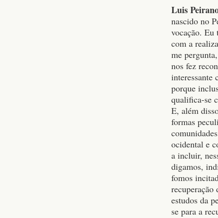
Luis Peiran
nascido no P
vocação. Eu 
com a realiza
me pergunta,
nos fez recon
interessante
porque inclu
qualifica-se
E, além disso
formas peculi
comunidades,
ocidental e 
a incluir, n
digamos, ind
fomos incitad
recuperação 
estudos da p
se para a rec