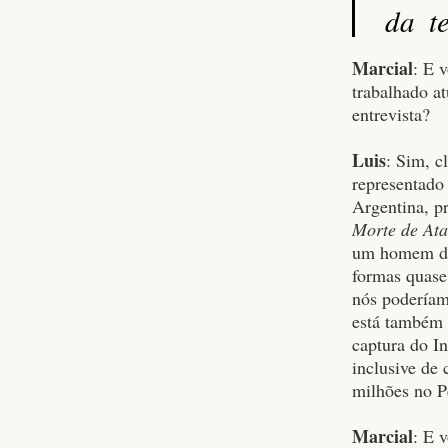
da te
Marcial
: E 
trabalhado at
entrevista?
Luis
: Sim, c
representado
Argentina, p
Morte de At
um homem das
formas quase
nós poderíam
está também 
captura do In
inclusive de 
milhões no 
Marcial
: E 