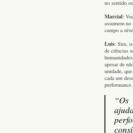
no sentido oc
Marcial
: Vo
assumem no c
campo a nível
Luis
: Sim, i
de ciências 
humanidades
apesar de não
unidade, que
cada um desse
performance.
“Os 
ajud
perf
cons