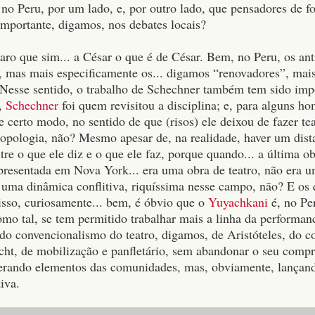
 no Peru, por um lado, e, por outro lado, que pensadores de f
mportante, digamos, nos debates locais?
laro que sim... a César o que é de César. Bem, no Peru, os ant
, mas mais especificamente os... digamos “renovadores”, mais
 Nesse sentido, o trabalho de Schechner também tem sido impo
,
Schechner
foi quem revisitou a disciplina; e, para alguns hom
e certo modo, no sentido de que (risos) ele deixou de fazer te
ropologia, não? Mesmo apesar de, na realidade, haver um dis
re o que ele diz e o que ele faz, porque quando... a última o
presentada em Nova York... era uma obra de teatro, não era 
 uma dinâmica conflitiva, riquíssima nesse campo, não? E os q
isso, curiosamente... bem, é óbvio que o
Yuyachkani
é, no Per
como tal, se tem permitido trabalhar mais a linha da performa
 do convencionalismo do teatro, digamos, de Aristóteles, do 
echt, de mobilização e panfletário, sem abandonar o seu compr
perando elementos das comunidades, mas, obviamente, lança
tiva.