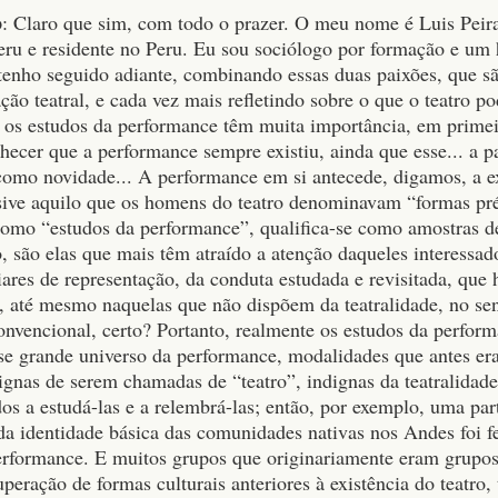
o
: Claro que sim, com todo o prazer. O meu nome é Luis Peir
eru e residente no Peru. Eu sou sociólogo por formação e um
tenho seguido adiante, combinando essas duas paixões, que sã
ção teatral, e cada vez mais refletindo sobre o que o teatro p
 os estudos da performance têm muita importância, em primeir
hecer que a performance sempre existiu, ainda que esse... a pa
 como novidade... A performance em si antecede, digamos, a ex
sive aquilo que os homens do teatro denominavam “formas pré
 como “estudos da performance”, qualifica-se como amostras 
, são elas que mais têm atraído a atenção daqueles interessad
ares de representação, da conduta estudada e revisitada, que 
 até mesmo naquelas que não dispõem da teatralidade, no sen
convencional, certo? Portanto, realmente os estudos da perfor
esse grande universo da performance, modalidades que antes er
ignas de serem chamadas de “teatro”, indignas da teatralidade
os a estudá-las e a relembrá-las; então, por exemplo, uma par
da identidade básica das comunidades nativas nos Andes foi fe
erformance. E muitos grupos que originariamente eram grupos 
uperação de formas culturais anteriores à existência do teatro