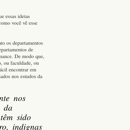
ue essas ideias
 como você vê esse
anto os departamentos
departamentos de
rmance. De modo que,
o, ou faculdade, ou
ácil encontrar em
sados nos estudos da
nte nos
o da
têm sido
ro, indignas