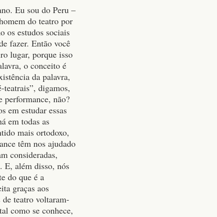
ano. Eu sou do Peru –
 homem do teatro por
o os estudos sociais
ode fazer. Então você
o lugar, porque isso
lavra, o conceito é
istência da palavra,
-teatrais”, digamos,
de performance, não?
os em estudar essas
há em todas as
tido mais ortodoxo,
mance têm nos ajudado
am consideradas,
. E, além disso, nós
te do que é a
ita graças aos
de teatro voltaram-
, tal como se conhece,