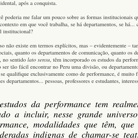
idental, após a conquista.
cê poderia me falar um pouco sobre as formas institucionais q
ontexto em que você trabalha, se há departamentos, se há...
 institucional?
sso não existe em termos explícitos, mas – evidentemente – t
sociais, quanto os departamentos de comunicação, quanto os 
, no sentido
lato sensu
, têm incorporado os estudos da perfo
 ser tão fácil encontrar no Peru uma divisão, ou departament
 se qualifique exclusivamente como de performance, é muito f
s departamentos... pessoas, professores e estudantes, interes
estudos da performance tem realme
ado a incluir, nesse grande univers
ormance, modalidades que têm, que 
ideradas indignas de chamar-se teat