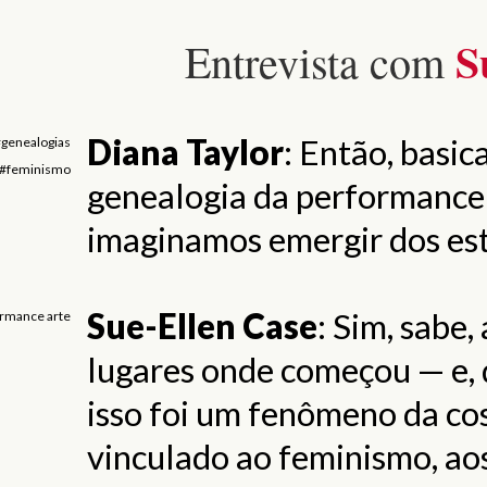
Su
Entrevista com
Diana Taylor
: Então, basi
genealogias
#feminismo
genealogia da performance 
imaginamos emergir dos es
Sue-Ellen Case
: Sim, sabe
rmance arte
lugares onde começou — e, 
isso foi um fenômeno da co
vinculado ao feminismo, ao