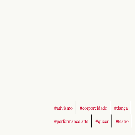
#ativismo
#corporeidade
#dança
#performance arte
#queer
#teatro