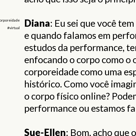
Diana
: Eu sei que você tem
orporeidade
#virtual
e quando falamos em perfo
estudos da performance, t
enfocando o corpo como o o
corporeidade como uma espé
histórico. Como você imagin
o corpo físico online? Pode
performance ou estamos fal
Sue-Ellen
: Bom, acho que 