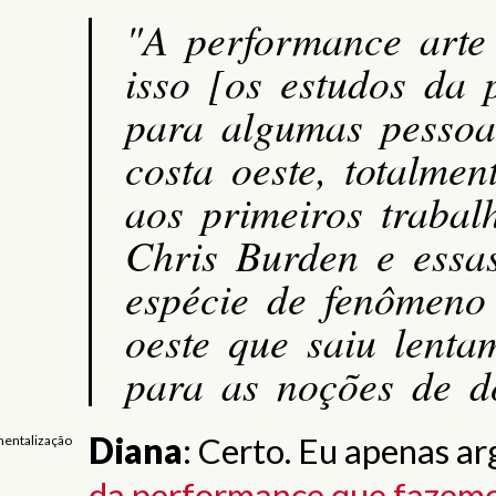
"A performance arte
isso [os estudos da
para algumas pessoa
costa oeste, totalme
aos primeiros trabal
Chris Burden e essa
espécie de fenômeno
oeste que saiu lenta
para as noções de d
Diana
: Certo.
Eu apenas ar
entalização
da performance que fazem