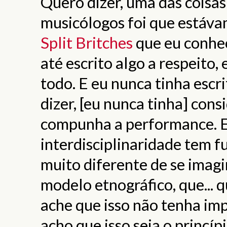
Quero dizer, uma das coisa
musicólogos foi que estáv
Split Britches
que eu conhec
até escrito algo a respeito
todo. E eu nunca tinha escr
dizer, [eu nunca tinha] con
compunha a performance. E
interdisciplinaridade tem f
muito diferente de se imagi
modelo etnográfico, que... q
ache que isso não tenha im
acho que isso seja o princíp