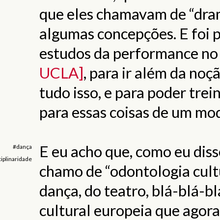
que eles chamavam de “dram
algumas concepções. E foi p
estudos da performance no
UCLA]
, para ir além da noç
tudo isso, e para poder trei
para essas coisas de um mo
E eu acho que, como eu dis
#dança
ciplinaridade
chamo de “odontologia cultu
dança, do teatro, blá-blá-bl
cultural europeia que agor