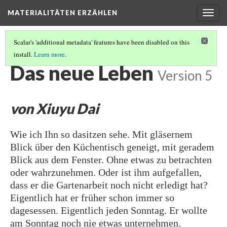
MATERIALITÄTEN ERZÄHLEN
Togg
navig
Scalar's 'additional metadata' features have been disabled on this
install.
Learn more
.
MATERIALITÄTEN ERZÄHLEN
(13/19)
Das neue Leben
Version 5
von Xiuyu Dai
Wie ich Ihn so dasitzen sehe. Mit gläsernem
Blick über den Küchentisch geneigt, mit geradem
Blick aus dem Fenster. Ohne etwas zu betrachten
oder wahrzunehmen. Oder ist ihm aufgefallen,
dass er die Gartenarbeit noch nicht erledigt hat?
Eigentlich hat er früher schon immer so
dagesessen. Eigentlich jeden Sonntag. Er wollte
am Sonntag noch nie etwas unternehmen.