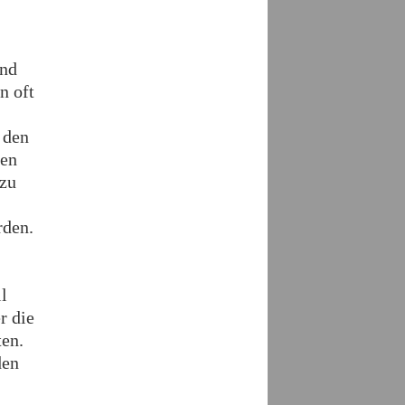
end
n oft
 den
ten
 zu
rden.
l
r die
ten.
den