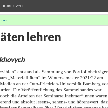
A HLUKHOVYCH
 more
.
täten lehren
ukhovych
rzählen“ entstand als Sammlung von Portfoliobeiträgen
rs „Materialitäten“ im Wintersemester 2021/22 am
d Medien an der Otto-Friedrich-Universität Bamberg vo
wurden. Die Veröffentlichung des Sammelbandes war
, doch die Arbeiten der Seminarteilnehmer*innen waren
rierend und absolut lesens-, sehens- und hörenswert, das
timmiger Sammelband über Materialitäten zustande ka