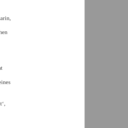
arin,
chen
ht
eines
t‘,