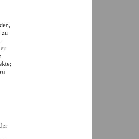
den,
 zu
e
der
n
ekte;
rn
der