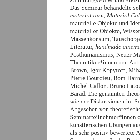
Das Seminar behandelte so
material turn, Material Cul
materielle Objekte und Ide
materieller Objekte, Wisse
Massenkonsum, Tauschobjek
Literatur,
handmade cinem
Posthumanismus, Neuer Mat
Theoretiker*innen und Aut
Brown, Igor Kopytoff, Mihá
Pierre Bourdieu, Rom Harr
Michel Callon, Bruno Latou
Barad. Die genannten theo
wie der Diskussionen im S
Abgesehen von theoretische
Seminarteilnehmer*innen di
künstlerischen Übungen au
als sehr positiv bewertete