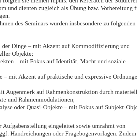
 folgten sie meinen Inputs, den Referaten der Studier
m und dienten zugleich als Übung bzw. Vorbereitung f
gen.
hmen des Seminars wurden insbesondere zu folgenden
en der Dinge – mit Akzent auf Kommodifizierung und
eller Objekte;
ekten – mit Fokus auf Identität, Macht und soziale
e – mit Akzent auf praktische und expressive Ordnung
t Augenmerk auf Rahmenkonstruktion durch materiel
ekte und Rahmenmodulationen;
lyse oder Quasi-Objekte – mit Fokus auf Subjekt-Obje
r Aufgabenstellung eingeleitet sowie umrahmt von
, ggf. Handreichungen oder Fragebogenvorlagen. Zudem