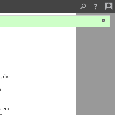
, die
n
s ein
m.