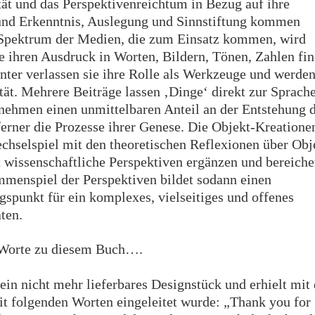
tät und das Perspektivenreichtum in Bezug auf ihre
nd Erkenntnis, Auslegung und Sinnstiftung kommen
s Spektrum der Medien, die zum Einsatz kommen, wird
e ihren Ausdruck in Worten, Bildern, Tönen, Zahlen fin
ter verlassen sie ihre Rolle als Werkzeuge und werden
tät. Mehrere Beiträge lassen ‚Dinge‘ direkt zur Sprach
ehmen einen unmittelbaren Anteil an der Entstehung 
ferner die Prozesse ihrer Genese. Die Objekt-Kreatione
echselspiel mit den theoretischen Reflexionen über Obj
t wissenschaftliche Perspektiven ergänzen und bereiche
mmenspiel der Perspektiven bildet sodann einen
spunkt für ein komplexes, vielseitiges und offenes
äten.
)Worte zu diesem Buch….
 ein nicht mehr lieferbares Designstück und erhielt mit 
it folgenden Worten eingeleitet wurde: „Thank you for