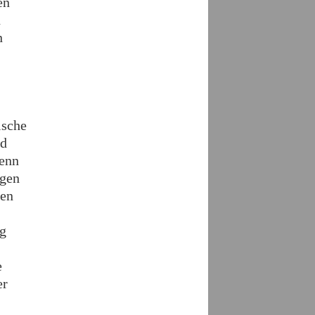
en
n
n
ische
nd
wenn
ngen
ten
ng
e
er