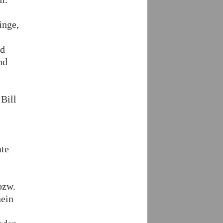
inge,
nd
nd
Bill
,
ate
bzw.
nein