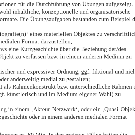
ptionen für die Durchführung von Übungen aufgezeigt.
wohl inhaltliche, konzeptionelle und organisatorische
Formate. Die Übungsaufgaben bestanden zum Beispiel d
ografie(n)‘ eines materiellen Objektes zu verschriftli
medialen Format darzustellen;
ews eine Kurzgeschichte über die Beziehung der/des
Objekt zu verfassen bzw. in einem anderen Medium zu
ischer und expressiver Ordnung, ggf. fiktional und nic
oder anderweitig medial zu gestalten;
kt als Rahmenkonstrukt bzw. unterschiedliche Rahmen 
ggf. künstlerisch und im Medium eigener Wahl) zu
ng in einem ‚Akteur-Netzwerk‘, oder ein ‚Quasi-Objek
rzgeschichte oder in einem anderen medialen Format
bungen ca. 60 Min. In den meisten Fällen hatten die