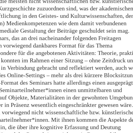
die meisten nicht wissenschaftlichen bzw. künstlerisch
 Kurzgeschichte zuzuordnen sind, was der akademische
ftlichung in den Geistes- und Kulturwissenschaften, de
den) Medienkompetenzen wie dem damit verbundenen
 mediale Gestaltung der Beiträge geschuldet sein mag.
rs, das an drei nacheinander folgenden Freitagen
 ein vorwiegend dankbares Format für das Thema
ondere für die angebotenen Aktivitäten: Theorie, prakt
konnten im Rahmen einer Sitzung – ohne Zeitdruck u
, in Verbindung gebracht und reflektiert werden, auch 
des Online-Settings – mehr als drei kürzere Blocksitzu
Format des Seminars hatte allerdings einen ausgepräg
 Seminarteilnehmer*innen einen unmittelbaren und
 auf Objekte, Materialitäten in der gewohnten Umgebu
er in Präsenz wesentlich eingeschränkter gewesen wäre.
vorwiegend nicht wissenschaftliche bzw. künstlerisch
inarteilnehmer*innen. Mit ihnen kommen die Aspekte d
in, die über ihre kognitive Erfassung und Deutung