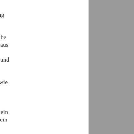
ug
che
 aus
 und
 wie
 ein
esem