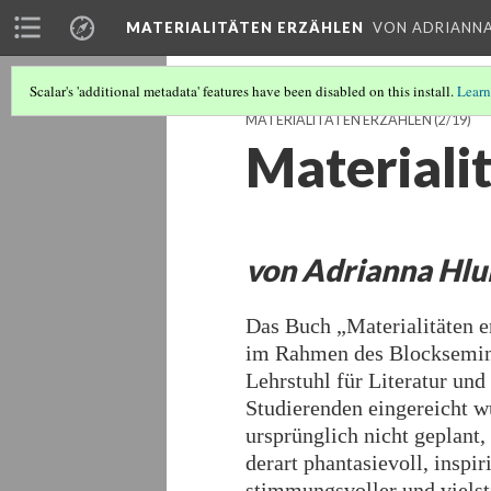
MATERIALITÄTEN ERZÄHLEN
VON ADRIANN
Scalar's 'additional metadata' features have been disabled on this install.
Learn
MATERIALITÄTEN ERZÄHLEN
(2/19)
Materiali
von Adrianna Hl
Das Buch „Materialitäten e
im Rahmen des Blocksemina
Lehrstuhl für Literatur un
Studierenden eingereicht 
ursprünglich nicht geplant
derart phantasievoll, inspi
stimmungsvoller und viels