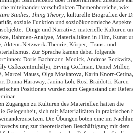
lche miteinander verschränkten Themenbereiche, wie:
ture Studies, Thing Theory
, kulturelle Biografien der D
ntität, soziale Funktion und sozioökonomische Aspekte
nsobjekte, Dinge und Narrative, materielle Kulturen u
te, Rahmen-Analyse, Materialitäten in Film, Kunst u
a
, Akteur-Netzwerk-Theorie, Körper, Trans- und
erialismus. Zur Sprache kamen dabei folgende
or*innen: Doris Bachmann-Medick, Andreas Reckwitz, 
ly Csíkszentmihályi, Erving Goffman, Daniel Miller,
é, Marcel Mauss, Olga Moskatova, Karin Knorr-Cetina
r, Donna Haraway, Janina Loh, Rosi Braidotti, Karen
retischen Positionen wurden zum Gegenstand der Refer
eminar.
n Zugängen zu Kulturen des Materiellen hatten die
e Gelegenheit, sich mit Materialitäten in praktischen 
seinanderzusetzen. Die Übungen boten eine im Nachhi
 Abwechslung zur theoretischen Beschäftigung mit dem