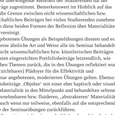
e überwiegende Mehrheit der Studierenden hat der
träge zugestimmt. Bemerkenswert im Hinblick auf das
 die Grenze zwischen nicht wissenschaftlichen bzw.
chaftlichen Beiträgen bei vielen Studierenden zunehm
n diese beiden Formen der Reflexion über Materialitäte
vereinigt.
ebotenen Übungen als Beispielübungen dienten und es
f eine ähnliche Art und Weise alle im Seminar behandel
nicht wissenschaftlichen bzw. künstlerischen Beiträgen
sten eingereichten Portfoliobeiträge letztendlich, wie
schen Themen zurück, die in den Übungen reflektiert wu
rzichtbares) Plädoyer für die Effektivität und
inar angebotenen, moderierten Übungen gelten. Ebenso
iobeiträge ‚Objekte‘ mit einer eher haptisch oder visuel
Materialität in den Mittelpunkt und behandelten seltene
rnehmbaren bzw. fluideren, ‚abstrakteren‘ Materialitä
auch wenn nur teilweise, ebenfalls auf die entsprechen
 der Seminarübungen zurückführen.