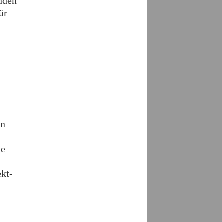
enden
ür
en
le
kt-