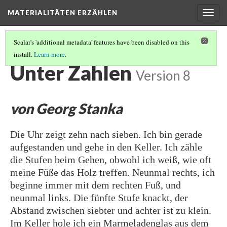
MATERIALITÄTEN ERZÄHLEN
Togg
navig
Scalar's 'additional metadata' features have been disabled on this
install.
Learn more
.
MATERIALITÄTEN ERZÄHLEN
(10/19)
Unter Zahlen
Version 8
von Georg Stanka
Die Uhr zeigt zehn nach sieben. Ich bin gerade
aufgestanden und gehe in den Keller. Ich zähle
die Stufen beim Gehen, obwohl ich weiß, wie oft
meine Füße das Holz treffen. Neunmal rechts, ich
beginne immer mit dem rechten Fuß, und
neunmal links. Die fünfte Stufe knackt, der
Abstand zwischen siebter und achter ist zu klein.
Im Keller hole ich ein Marmeladenglas aus dem