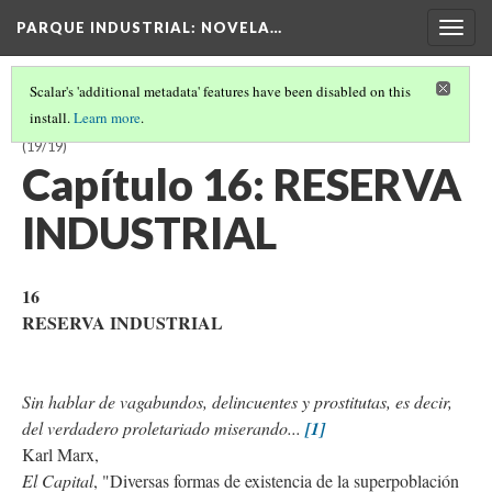
PARQUE INDUSTRIAL
: NOVELA…
Togg
navig
Scalar's 'additional metadata' features have been disabled on this
install.
Learn more
.
PARQUE INDUSTRIAL: NOVELA PROLETARIA DE PATRÍCIA GALVÃO
(19/19)
Capítulo 16: RESERVA
INDUSTRIAL
16
RESERVA INDUSTRIAL
Sin hablar de vagabundos, delincuentes y prostitutas, es decir,
del verdadero proletariado miserando...
[1]
Karl Marx,
El Capital
, "Diversas formas de existencia de la superpoblación