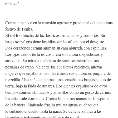
relativa"
Corina amanece en la mansión agreste y provincial del panorama
festivo de Penha.
El sol frío hincha de luz los rizos manchados y sombríos. Su
largo
tweed
gris tiene los hilos verdes afuera por el desgaste.
Dos corazones carmín animan su cara aburrida con espinillas.
Los ojos caídos de la ex costurera son ahora sospechosos y
atrevidos. Su mirada maliciosa de antes se enterró en sus
pestañas de trapo. Ve entre los eucaliptos recientes, nuevas
mujeres que enjabonan con las manos sus uniformes púrpura de
mezclilla. Una niña de piernas finas enseña sus bragas sucias de
tierra, bajo la falda de lunares. Los dientes orgullosos de otros
tiempos sonríen chimuelos y amarillos como un gesto de cariño.
La chica sale corriendo. Corina hunde sus manos en la espuma
de la bañera. Sintiendo frío, la mulata ajusta su chaqueta
levantando el cuello hasta la nariz. Se detiene a mirar a las
lavanderas trabajando en cuclillas y de rodillas.