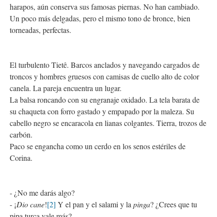
harapos, aún conserva sus famosas piernas. No han cambiado.
Un poco más delgadas, pero el mismo tono de bronce, bien
torneadas, perfectas.
El turbulento Tietê. Barcos anclados y navegando cargados de
troncos y hombres gruesos con camisas de cuello alto de color
canela. La pareja encuentra un lugar.
La balsa roncando con su engranaje oxidado. La tela barata de
su chaqueta con forro gastado y empapado por la maleza. Su
cabello negro se encaracola en lianas colgantes. Tierra, trozos de
carbón.
Paco se engancha como un cerdo en los senos estériles de
Corina.
- ¿No me darás algo?
- ¡
Dio cane
!
[2]
Y el pan y el salami y la
pinga
? ¿Crees que tu
pipa turca vale más?