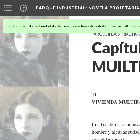
PARQUE INDUSTRIAL
: NOVELA PROLETARIA
Scalar's 'additional metadata' features have been disabled on this install.
Learn
PARQUE INDUSTRIAL: NO
Capítu
MUILT
11
VIVIENDA MULTIF
Los lavaderos comunes d
hombre y algunas sudade
sus faldas mojadas.