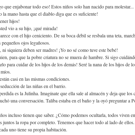
o que enjabonar todo eso! Estos niños solo han nacido para molestar...
o la mano hasta que el diablo diga que es suficiente!
ener hijos!
sted vio a su hijo, ¡qué mirada!
rece con el hijo ceniciento. De su boca débil se resbala una teta, marchi
s pequeños ojos legañosos.
 ni siquiera deben ser madres! ¡Yo no sé como tuve este bebé!
uien, para que la pobre criatura no se muera de hambre. Si sigo cuidán
rlo para cuidar de los hijos de los demás! Seré la nana de los hijos de l
 míos.
están casi en las mismas condiciones.
seducción de las niñas en el barrio.
perdida es la Julinha. Imagínate que ella sale al almacén y deja que los 
escuchó una conversación. Taliba estaba en el baño y la oyó preguntar a
ños incluso tienen que saber. ¿Cómo podemos ocultarla, todos viven en
juntos la ropa por completo. Tenemos que hacer todo al lado de ellos.
ada uno tiene su propia habitación.