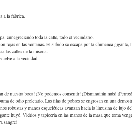
a a la fábrica.
a, ennegreciendo toda la calle, todo el vecindario.
con rejas en las ventanas. El silbido se escapa por la chimenea gigante, 
a las calles de la miseria.
vuelve a la vecindad.
!
pan de nuestra boca! ¡No podemos consentir! ¡Disminuirán más! ¡Perros
puma de odio proletario. Las filas de pobres se engrosan en una demost
anos robustas y manos esqueléticas avanzan hacia la limusina de lujo del
egante huyó. Vidrios y tapicería en las manos de la masa que toma veng
ra sangre!