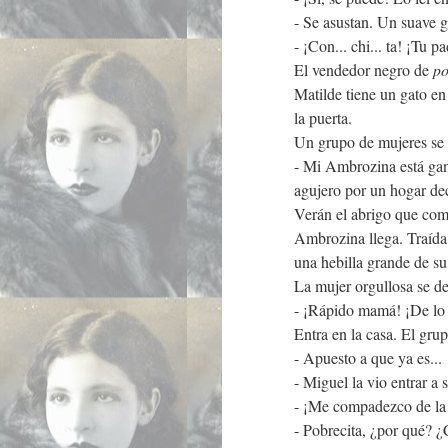
- Se asustan. Un suave g
- ¡Con... chi... ta! ¡Tu p
El vendedor negro de
p
Matilde tiene un gato en
la puerta.
Un grupo de mujeres se a
- Mi Ambrozina está gan
agujero por un hogar dec
Verán el abrigo que com
Ambrozina llega. Traída 
una hebilla grande de su
La mujer orgullosa se des
- ¡Rápido mamá! ¡De lo 
Entra en la casa. El gr
- Apuesto a que ya es...
- Miguel la vio entrar a s
- ¡Me compadezco de la
- Pobrecita, ¿por qué? ¿