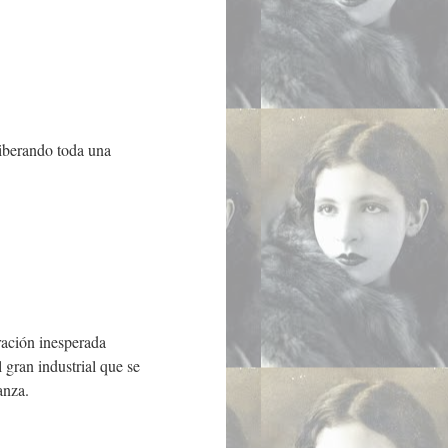
liberando toda una
!
ración inesperada
 gran industrial que se
anza.