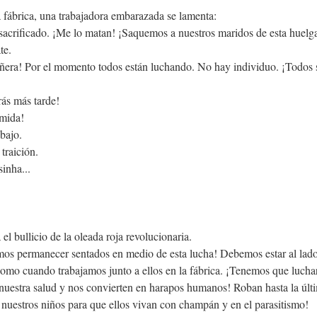
a fábrica, una trabajadora embarazada se lamenta:
 sacrificado. ¡Me lo matan! ¡Saquemos a nuestros maridos de esta huelg
te.
ñera! Por el momento todos están luchando. No hay individuo. ¡Todos 
rás más tarde!
omida!
abajo.
traición.
inha...
l bullicio de la oleada roja revolucionaria.
s permanecer sentados en medio de esta lucha! Debemos estar al lado
omo cuando trabajamos junto a ellos en la fábrica. ¡Tenemos que luchar
uestra salud y nos convierten en harapos humanos! Roban hasta la últi
nuestros niños para que ellos vivan con champán y en el parasitismo!