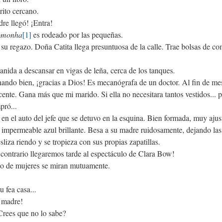
rito cercano.
adre llegó! ¡Entra!
omonha
[1]
es rodeado por las pequeñas.
 su regazo. Doña Catita llega presuntuosa de la calle. Trae bolsas de c
nida a descansar en vigas de leña, cerca de los tanques.
ando bien, ¡gracias a Dios! Es mecanógrafa de un doctor. Al fin de me
ente. Gana más que mi marido. Si ella no necesitara tantos vestidos... pe
pró...
en el auto del jefe que se detuvo en la esquina. Bien formada, muy ajust
 impermeable azul brillante. Besa a su madre ruidosamente, dejando las 
liza riendo y se tropieza con sus propias zapatillas.
contrario llegaremos tarde al espectáculo de Clara Bow!
upo de mujeres se miran mutuamente.
u fea casa...
 madre!
Crees que no lo sabe?