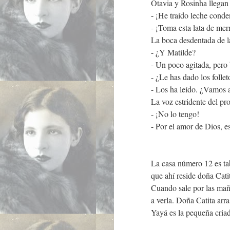
Otavia y Rosinha llegan d
- ¡He traído leche conde
- ¡Toma esta lata de me
La boca desdentada de la 
- ¿Y Matilde?
- Un poco agitada, pero 
- ¿Le has dado los follet
- Los ha leído. ¿Vamos a
La voz estridente del pro
- ¡No lo tengo!
- Por el amor de Dios, 
La casa número 12 es tab
que ahí reside doña Cati
Cuando sale por las mañ
a verla. Doña Catita arras
Yayá es la pequeña criad