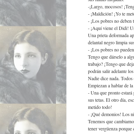
-¡Largo, mocosos! ¡Teng
- ¡Maldición! ¡Yo te met
- ¡Los pobres no deben t
- ¡Aquí viene el Didi! U
Una prieta deformada apa
delantal negro limpia su
- ¡Los pobres no pueden,
Tengo que dárselo a alg
trabajo? ¡Tengo que deja
podrán salir adelante los
Nadie dice nada. Todos 
Empiezan a hablar de la 
- Una que pronto estará 
sus tetas. El otro día, 
metido todo!
- ¡Qué demonios! Los ni
Tenemos que cambiarnos 
tener vergüenza porque c