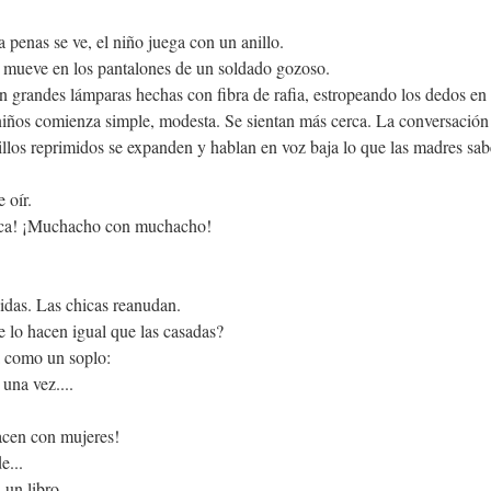
a penas se ve, el niño juega con un anillo.
e mueve en los pantalones de un soldado gozoso.
grandes lámparas hechas con fibra de rafia, estropeando los dedos en 
iños comienza simple, modesta. Se sientan más cerca. La conversación s
illos reprimidos se expanden y hablan en voz baja lo que las madres sab
 oír.
hica! ¡Muchacho con muchacho!
didas. Las chicas reanudan.
le lo hacen igual que las casadas?
a como un soplo:
una vez....
acen con mujeres!
e...
 un libro.