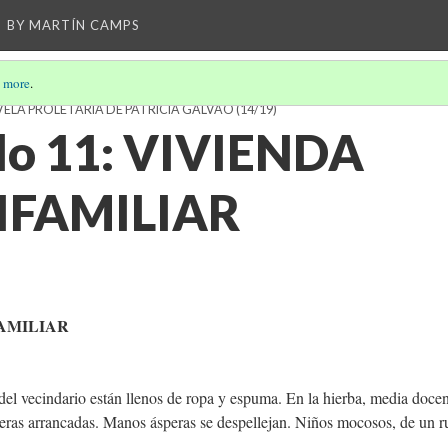
BY MARTÍN CAMPS
 more
.
VELA PROLETARIA DE PATRÍCIA GALVÃO
(14/19)
lo 11: VIVIENDA
IFAMILIAR
AMILIAR
el vecindario están llenos de ropa y espuma. En la hierba, media doce
ras arrancadas. Manos ásperas se despellejan. Niños mocosos, de un r