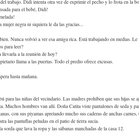
el trabajo. Didi intenta otra vez de exprimir el pecho y lo frota en la bo
nsada para el bebé, Didi!
rmelada!
mujer negra ni siquiera le da las gracias...
bien. Nunca volvió a ver esa amiga rica. Está trabajando en medias. Le 
os para leer?
 llevarla a la reunión de hoy?
pietario llama a las puertas. Todo el predio ofrece excusas.
espera hasta mañana.
ú para las niñas del vecindario. Las madres prohíben que sus hijas se 
ta. Muchos hombres van allí. Doña Catita viste pantalones de seda y pa
anas, con sus piyamas apretando mucho sus caderas de anchas carnes, 
tra las pantuflas peludas en el patio de tierra sucia.
a sorda que lava la ropa y las sábanas manchadas de la casa 12.