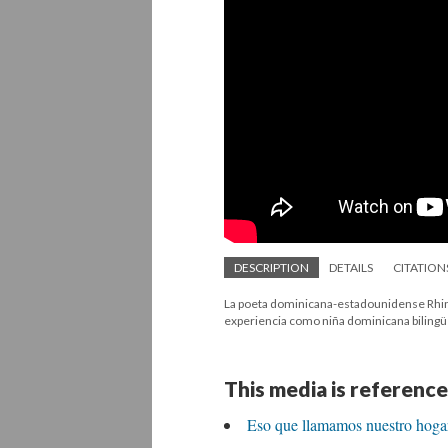
DESCRIPTION
DETAILS
CITATION
La poeta dominicana-estadounidense Rhina 
experiencia como niña dominicana biling
This media is reference
Eso que llamamos nuestro hogar: 