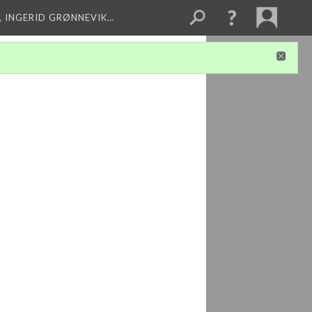
, INGERID GRØNNEVIK…