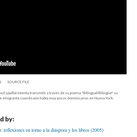
S
SOURCE FILE
Espaillat intenta transmitir a través de su poema "Bilingual/Bilingüe" su
üe emigrante cuando aún había muy pocos dominicanos en Nueva York.
d by:
reflexiones en torno a la diáspora y los libros (2005)