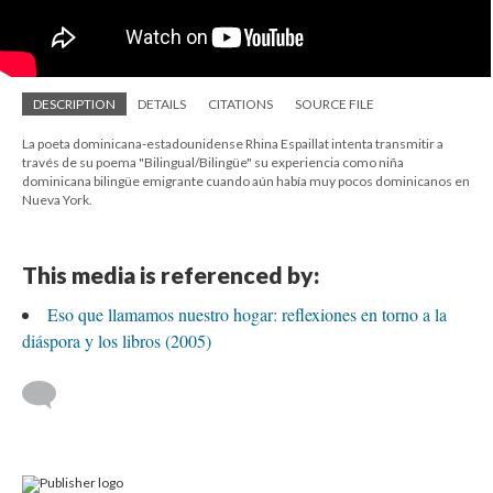
DESCRIPTION
DETAILS
CITATIONS
SOURCE FILE
La poeta dominicana-estadounidense Rhina Espaillat intenta transmitir a
través de su poema "Bilingual/Bilingüe" su experiencia como niña
dominicana bilingüe emigrante cuando aún había muy pocos dominicanos en
Nueva York.
This media is referenced by:
Eso que llamamos nuestro hogar: reflexiones en torno a la
diáspora y los libros (2005)