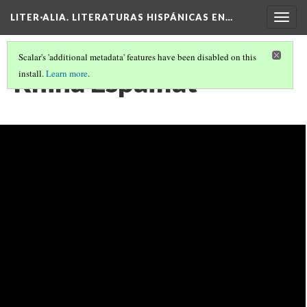
LITER·ALIA. LITERATURAS HISPÁNICAS EN…
Togg
navig
Scalar's 'additional metadata' features have been disabled on this
Rhina Espaillat
install.
Learn more
.