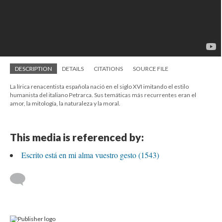
DESCRIPTION
DETAILS
CITATIONS
SOURCE FILE
La lírica renacentista española nació en el siglo XVI imitando el estilo
humanista del italiano Petrarca. Sus temáticas más recurrentes eran el
amor, la mitología, la naturaleza y la moral.
This media is referenced by:
Escrito está en mi alma vuestro gesto (1543)