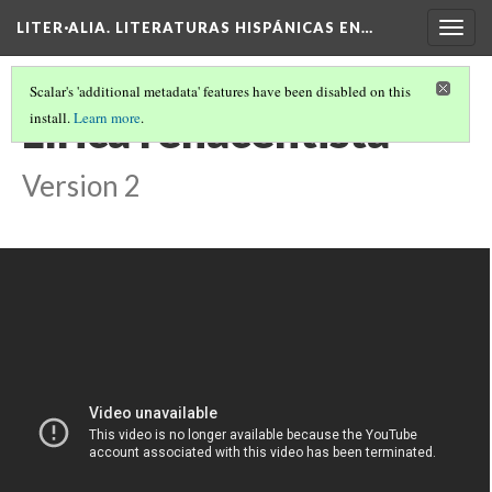
LITER·ALIA. LITERATURAS HISPÁNICAS EN…
Togg
navig
Scalar's 'additional metadata' features have been disabled on this
Lírica renacentista
install.
Learn more
.
Version 2