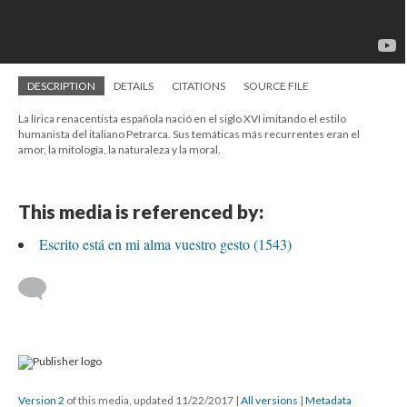
DESCRIPTION
DETAILS
CITATIONS
SOURCE FILE
La lírica renacentista española nació en el siglo XVI imitando el estilo
humanista del italiano Petrarca. Sus temáticas más recurrentes eran el
amor, la mitología, la naturaleza y la moral.
This media is referenced by:
Escrito está en mi alma vuestro gesto (1543)
Version 2
of this media, updated 11/22/2017
|
All versions
|
Metadata