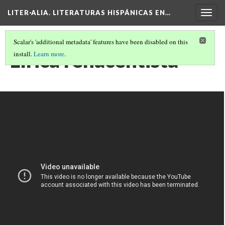
LITER·ALIA. LITERATURAS HISPÁNICAS EN…
Togg
navig
Scalar's 'additional metadata' features have been disabled on this
Lírica renacentista
install.
Learn more
.