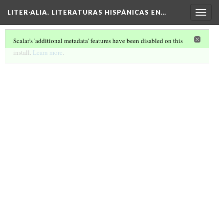
LITER·ALIA. LITERATURAS HISPÁNICAS EN…
Togg
navig
Scalar's 'additional metadata' features have been disabled on this
install.
Learn more
.