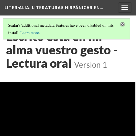
LITER·ALIA. LITERATURAS HISPÁNICAS EN…
Togg
navig
Scalar's 'additional metadata' features have been disabled on this
Escrito está en mi
install.
Learn more
.
alma vuestro gesto -
Lectura oral
Version 1