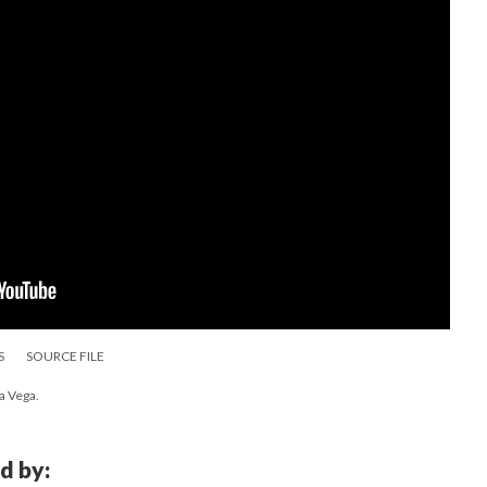
S
SOURCE FILE
a Vega.
d by: