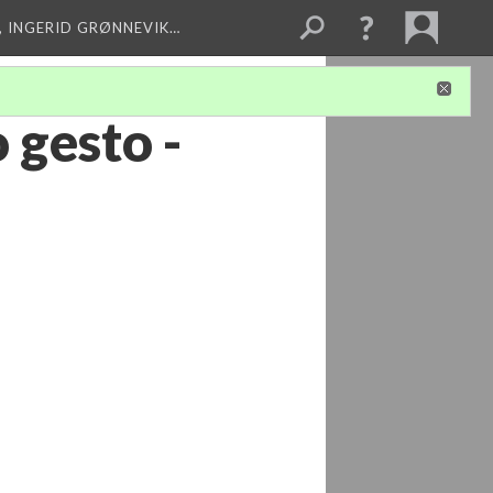
, INGERID GRØNNEVIK…
 gesto -