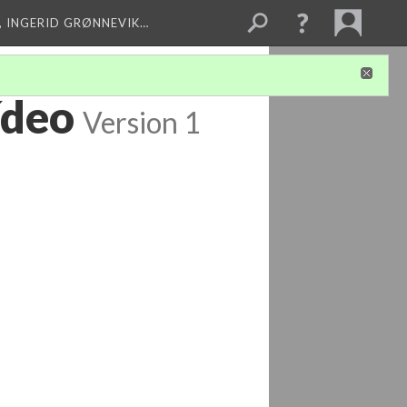
, INGERID GRØNNEVIK…
ídeo
Version 1