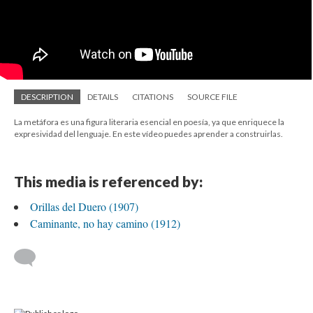
DESCRIPTION
DETAILS
CITATIONS
SOURCE FILE
La metáfora es una figura literaria esencial en poesía, ya que enriquece la
expresividad del lenguaje. En este vídeo puedes aprender a construirlas.
This media is referenced by:
Orillas del Duero (1907)
Caminante, no hay camino (1912)