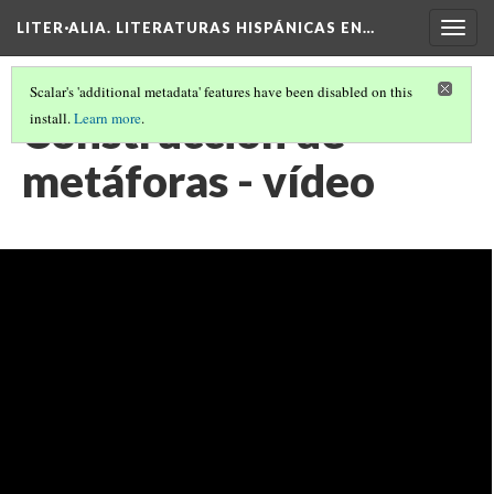
LITER·ALIA. LITERATURAS HISPÁNICAS EN…
Togg
navig
Scalar's 'additional metadata' features have been disabled on this
Construcción de
install.
Learn more
.
metáforas - vídeo