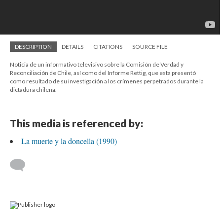
DESCRIPTION
DETAILS
CITATIONS
SOURCE FILE
Noticia de un informativo televisivo sobre la Comisión de Verdad y
Reconciliación de Chile, así como del Informe Rettig, que esta presentó
como resultado de su investigación a los crímenes perpetrados durante la
dictadura chilena.
This media is referenced by:
La muerte y la doncella (1990)