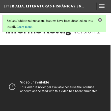
LITER·ALIA. LITERATURAS HISPÁNICAS EN…
Togg
navig
Scalar's 'additional metadata' features have been disabled on this
Informe Rettig
install.
Learn more
.
Version 1