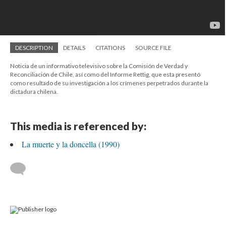
DESCRIPTION
DETAILS
CITATIONS
SOURCE FILE
Noticia de un informativo televisivo sobre la Comisión de Verdad y
Reconciliación de Chile, así como del Informe Rettig, que esta presentó
como resultado de su investigación a los crímenes perpetrados durante la
dictadura chilena.
This media is referenced by:
La muerte y la doncella (1990)