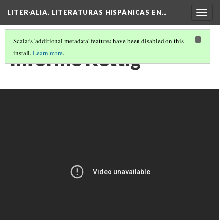
LITER·ALIA. LITERATURAS HISPÁNICAS EN…
Togg
navig
Scalar's 'additional metadata' features have been disabled on this
Informe Rettig
install.
Learn more
.