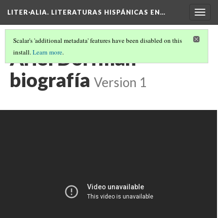
LITER·ALIA. LITERATURAS HISPÁNICAS EN…
Togg
navig
Scalar's 'additional metadata' features have been disabled on this
Ariel Dorfman
install.
Learn more
.
biografía
Version 1