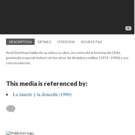
DESCRIPTION
DETAILS
CITATIONS
SOURCE FILE
Ariel Dorfman habla de su vida y su obra, así como de la historia de Chile,
poniendo especial énfasis en los años de dictadura militar (1973 -1990) y sus
consecuencias.
This media is referenced by:
La muerte y la doncella (1990)